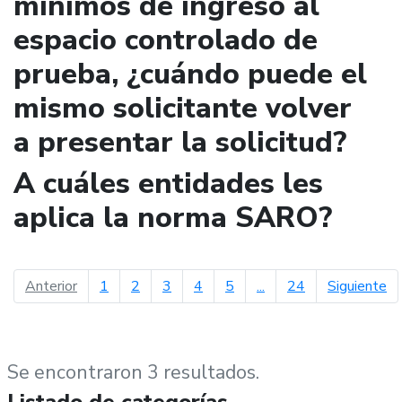
mínimos de ingreso al
espacio controlado de
prueba, ¿cuándo puede el
mismo solicitante volver
a presentar la solicitud?
A cuáles entidades les
aplica la norma SARO?
página anterior
pá
Anterior
1
2
3
4
5
...
24
Siguiente
Se encontraron 3 resultados.