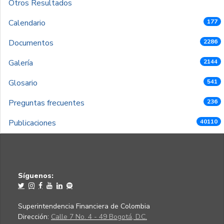
Otros Resultados
Calendario
177
Documentos
2286
Galería
2144
Glosario
541
Preguntas frecuentes
236
Publicaciones
40110
Síguenos:
Superintendencia Financiera de Colombia
Dirección:
Calle 7 No. 4 - 49 Bogotá, D.C.