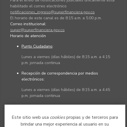
Para el envío de notificaciones judiciales únicamente está
habilitado el correo electrónico
notificaciones_ingreso@superfinanciera.gov.co
El horario de este canal es de 8:15 a.m. a 5:00 p.m.
Correo institucional:
super@superfinanciera.gov.co
Horario de atención
Punto Ciudadano
:
Lunes a viernes (días hábiles) de 8:15 a.m. a 4:15
p.m. jornada continua
Recepción de correspondencia por medios
electrónicos:
Lunes a viernes (días hábiles) de 8:15 a.m. a 4:45
p.m. jornada continua
Políticas
Mapa del sitio
Este sitio web usa
cookies
propias y de terceros para
brindar una mejor experiencia al usuario en su