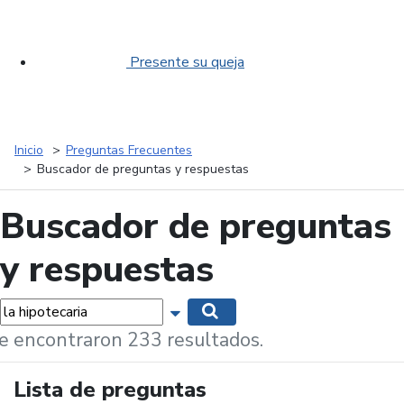
Presente su queja
Inicio
Preguntas Frecuentes
Buscador de preguntas y respuestas
Buscador de preguntas
y respuestas
labras...
Mostrar opciones de búsqueda
Buscar
e encontraron 233 resultados.
Lista de preguntas