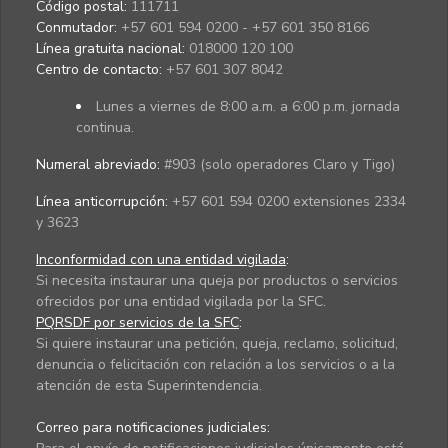
Código postal:
111711
Conmutador:
+57 601 594 0200 - +57 601 350 8166
Línea gratuita nacional:
018000 120 100
Centro de contacto:
+57 601 307 8042
Lunes a viernes de 8:00 a.m. a 6:00 p.m. jornada
continua.
Numeral abreviado:
#903 (solo operadores Claro y Tigo)
Línea anticorrupción:
+57 601 594 0200 extensiones 2334
y 3623
Inconformidad con una entidad vigilada
:
Si necesita instaurar una queja por productos o servicios
ofrecidos por una entidad vigilada por la SFC.
PQRSDF por servicios de la SFC
:
Si quiere instaurar una petición, queja, reclamo, solicitud,
denuncia o felicitación con relación a los servicios o a la
atención de esta Superintendencia.
Correo para notificaciones judiciales: