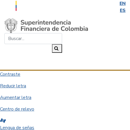
EN
ES
Saltar al contenido principal
Buscar...
Buscar
Desplegar navegación
Contraste
Reducir letra
Aumentar letra
Centro de relevo
Lengua de señas