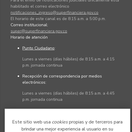
Para el envío de notificaciones judiciales únicamente está
habilitado el correo electrónico
notificaciones_ingreso@superfinanciera.gov.co
El horario de este canal es de 8:15 a.m. a 5:00 p.m.
Correo institucional:
super@superfinanciera.gov.co
Horario de atención
Punto Ciudadano
:
Lunes a viernes (días hábiles) de 8:15 a.m. a 4:15
p.m. jornada continua
Recepción de correspondencia por medios
electrónicos:
Lunes a viernes (días hábiles) de 8:15 a.m. a 4:45
p.m. jornada continua
Políticas
Mapa del sitio
Este sitio web usa
cookies
propias y de terceros para
brindar una mejor experiencia al usuario en su