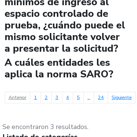
mínimos de ingreso al
espacio controlado de
prueba, ¿cuándo puede el
mismo solicitante volver
a presentar la solicitud?
A cuáles entidades les
aplica la norma SARO?
página anterior
pá
Anterior
1
2
3
4
5
...
24
Siguiente
Se encontraron 3 resultados.