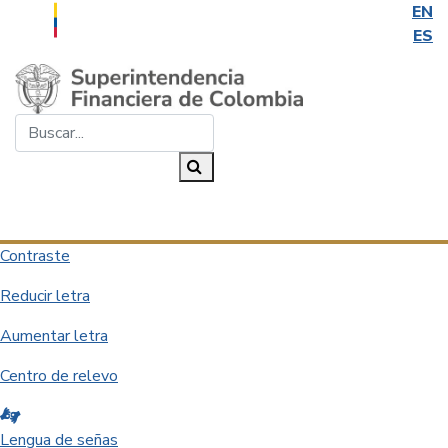
EN
ES
Saltar al contenido principal
Buscar...
Buscar
Desplegar navegación
Contraste
Reducir letra
Aumentar letra
Centro de relevo
Lengua de señas