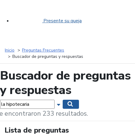
Presente su queja
Inicio
Preguntas Frecuentes
Buscador de preguntas y respuestas
Buscador de preguntas
y respuestas
labras...
Mostrar opciones de búsqueda
Buscar
e encontraron 233 resultados.
Lista de preguntas