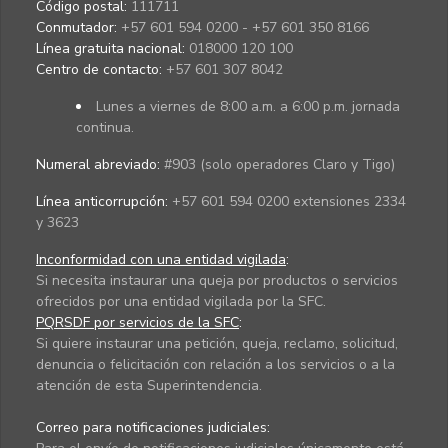
Código postal:
111711
Conmutador:
+57 601 594 0200 - +57 601 350 8166
Línea gratuita nacional:
018000 120 100
Centro de contacto:
+57 601 307 8042
Lunes a viernes de 8:00 a.m. a 6:00 p.m. jornada
continua.
Numeral abreviado:
#903 (solo operadores Claro y Tigo)
Línea anticorrupción:
+57 601 594 0200 extensiones 2334
y 3623
Inconformidad con una entidad vigilada
:
Si necesita instaurar una queja por productos o servicios
ofrecidos por una entidad vigilada por la SFC.
PQRSDF por servicios de la SFC
:
Si quiere instaurar una petición, queja, reclamo, solicitud,
denuncia o felicitación con relación a los servicios o a la
atención de esta Superintendencia.
Correo para notificaciones judiciales: