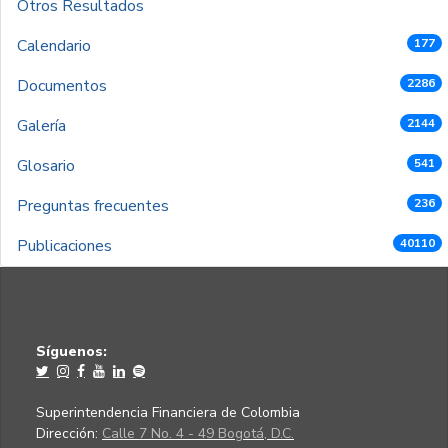
Otros Resultados
Calendario
177
Documentos
2286
Galería
2144
Glosario
541
Preguntas frecuentes
236
Publicaciones
40110
Síguenos:
Superintendencia Financiera de Colombia
Dirección:
Calle 7 No. 4 - 49 Bogotá, D.C.