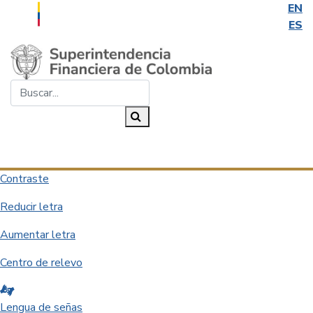
EN
ES
Saltar al contenido principal
Buscar...
Buscar
Desplegar navegación
Contraste
Reducir letra
Aumentar letra
Centro de relevo
Lengua de señas