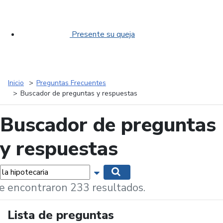
Presente su queja
Inicio
Preguntas Frecuentes
Buscador de preguntas y respuestas
Buscador de preguntas
y respuestas
labras...
Mostrar opciones de búsqueda
Buscar
e encontraron 233 resultados.
Lista de preguntas