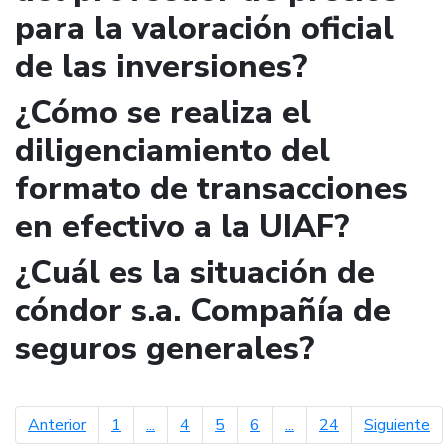
para la valoración oficial
de las inversiones?
¿Cómo se realiza el
diligenciamiento del
formato de transacciones
en efectivo a la UIAF?
¿Cuál es la situación de
cóndor s.a. Compañía de
seguros generales?
página anterior
pá
Anterior
1
...
4
5
6
...
24
Siguiente