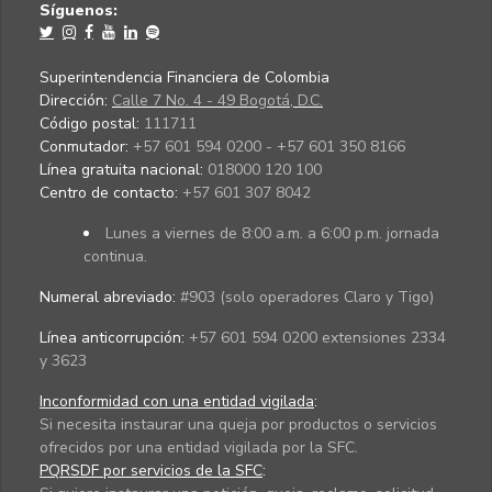
Síguenos:
Superintendencia Financiera de Colombia
Dirección:
Calle 7 No. 4 - 49 Bogotá, D.C.
Código postal:
111711
Conmutador:
+57 601 594 0200 - +57 601 350 8166
Línea gratuita nacional:
018000 120 100
Centro de contacto:
+57 601 307 8042
Lunes a viernes de 8:00 a.m. a 6:00 p.m. jornada
continua.
Numeral abreviado:
#903 (solo operadores Claro y Tigo)
Línea anticorrupción:
+57 601 594 0200 extensiones 2334
y 3623
Inconformidad con una entidad vigilada
:
Si necesita instaurar una queja por productos o servicios
ofrecidos por una entidad vigilada por la SFC.
PQRSDF por servicios de la SFC
: