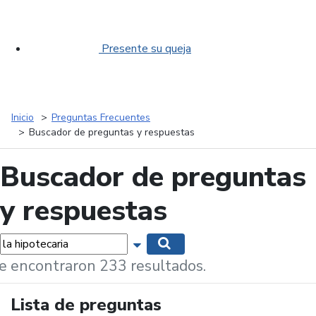
Presente su queja
Inicio
Preguntas Frecuentes
Buscador de preguntas y respuestas
Buscador de preguntas
y respuestas
labras...
Mostrar opciones de búsqueda
Buscar
e encontraron 233 resultados.
Lista de preguntas