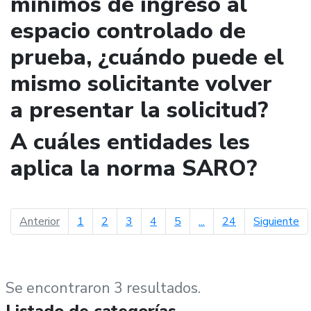
mínimos de ingreso al
espacio controlado de
prueba, ¿cuándo puede el
mismo solicitante volver
a presentar la solicitud?
A cuáles entidades les
aplica la norma SARO?
página anterior
pá
Anterior
1
2
3
4
5
...
24
Siguiente
Se encontraron 3 resultados.