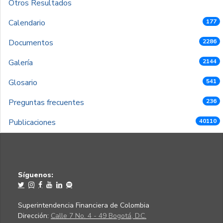
Otros Resultados
Calendario
177
Documentos
2286
Galería
2144
Glosario
541
Preguntas frecuentes
236
Publicaciones
40110
Síguenos:
Superintendencia Financiera de Colombia
Dirección:
Calle 7 No. 4 - 49 Bogotá, D.C.