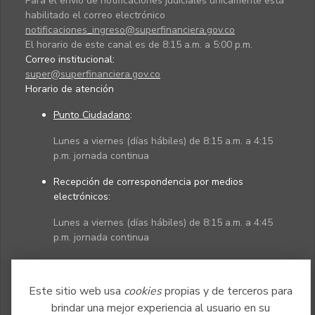
Para el envío de notificaciones judiciales únicamente está
habilitado el correo electrónico
notificaciones_ingreso@superfinanciera.gov.co
El horario de este canal es de 8:15 a.m. a 5:00 p.m.
Correo institucional:
super@superfinanciera.gov.co
Horario de atención
Punto Ciudadano
:
Lunes a viernes (días hábiles) de 8:15 a.m. a 4:15
p.m. jornada continua
Recepción de correspondencia por medios
electrónicos:
Lunes a viernes (días hábiles) de 8:15 a.m. a 4:45
p.m. jornada continua
Políticas
Mapa del sitio
Este sitio web usa
cookies
propias y de terceros para
brindar una mejor experiencia al usuario en su