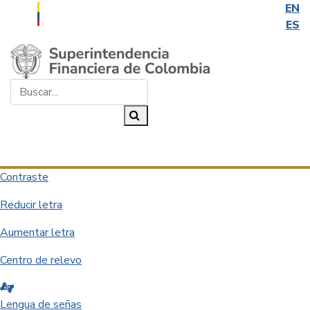
EN
ES
Saltar al contenido principal
Buscar...
Buscar
Desplegar navegación
Contraste
Reducir letra
Aumentar letra
Centro de relevo
Lengua de señas