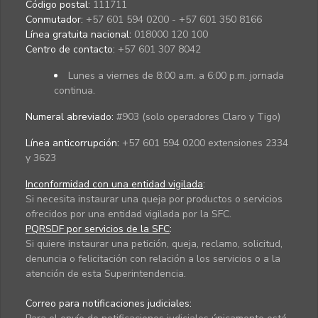
Código postal:
111711
Conmutador:
+57 601 594 0200 - +57 601 350 8166
Línea gratuita nacional:
018000 120 100
Centro de contacto:
+57 601 307 8042
Lunes a viernes de 8:00 a.m. a 6:00 p.m. jornada
continua.
Numeral abreviado:
#903 (solo operadores Claro y Tigo)
Línea anticorrupción:
+57 601 594 0200 extensiones 2334
y 3623
Inconformidad con una entidad vigilada
:
Si necesita instaurar una queja por productos o servicios
ofrecidos por una entidad vigilada por la SFC.
PQRSDF por servicios de la SFC
:
Si quiere instaurar una petición, queja, reclamo, solicitud,
denuncia o felicitación con relación a los servicios o a la
atención de esta Superintendencia.
Correo para notificaciones judiciales: