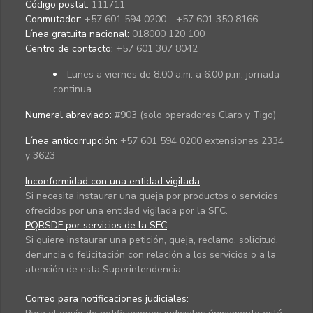
Código postal:
111711
Conmutador:
+57 601 594 0200 - +57 601 350 8166
Línea gratuita nacional:
018000 120 100
Centro de contacto:
+57 601 307 8042
Lunes a viernes de 8:00 a.m. a 6:00 p.m. jornada
continua.
Numeral abreviado:
#903 (solo operadores Claro y Tigo)
Línea anticorrupción:
+57 601 594 0200 extensiones 2334
y 3623
Inconformidad con una entidad vigilada
:
Si necesita instaurar una queja por productos o servicios
ofrecidos por una entidad vigilada por la SFC.
PQRSDF por servicios de la SFC
:
Si quiere instaurar una petición, queja, reclamo, solicitud,
denuncia o felicitación con relación a los servicios o a la
atención de esta Superintendencia.
Correo para notificaciones judiciales: