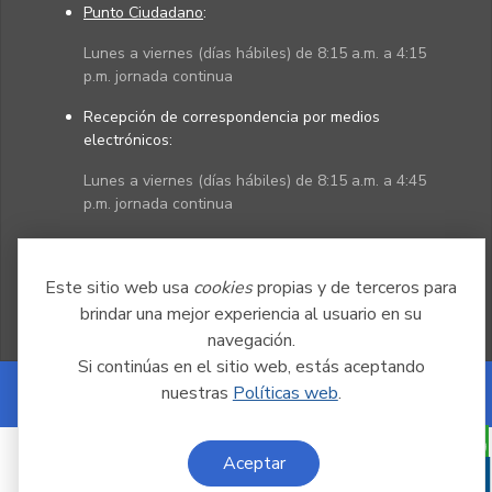
Punto Ciudadano
:
Lunes a viernes (días hábiles) de 8:15 a.m. a 4:15
p.m. jornada continua
Recepción de correspondencia por medios
electrónicos:
Lunes a viernes (días hábiles) de 8:15 a.m. a 4:45
p.m. jornada continua
Políticas
Mapa del sitio
Este sitio web usa
cookies
propias y de terceros para
brindar una mejor experiencia al usuario en su
navegación.
Si continúas en el sitio web, estás aceptando
nuestras
Políticas web
.
Powered by Nexura
Aceptar