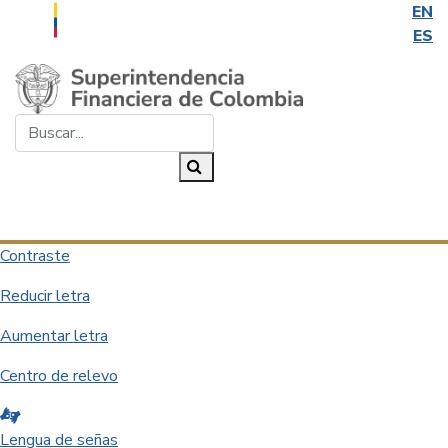
EN
ES
Saltar al contenido principal
Buscar...
Buscar
Desplegar navegación
Contraste
Reducir letra
Aumentar letra
Centro de relevo
Lengua de señas