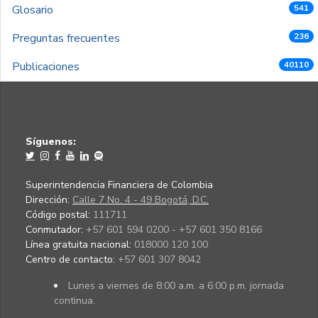
Glosario
541
Preguntas frecuentes
236
Publicaciones
40110
Síguenos:
Superintendencia Financiera de Colombia
Dirección:
Calle 7 No. 4 - 49 Bogotá, D.C.
Código postal:
111711
Conmutador:
+57 601 594 0200 - +57 601 350 8166
Línea gratuita nacional:
018000 120 100
Centro de contacto:
+57 601 307 8042
Lunes a viernes de 8:00 a.m. a 6:00 p.m. jornada
continua.