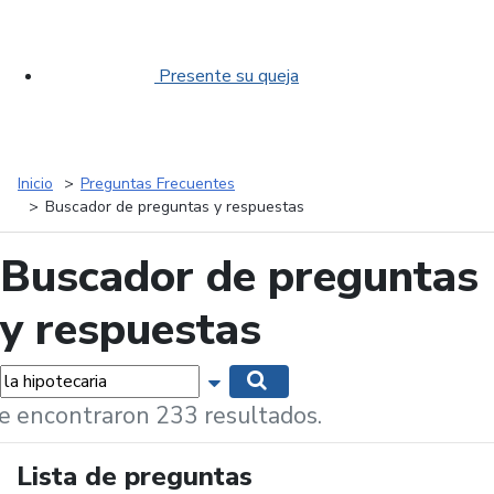
Presente su queja
Inicio
Preguntas Frecuentes
Buscador de preguntas y respuestas
Buscador de preguntas
y respuestas
labras...
Mostrar opciones de búsqueda
Buscar
e encontraron 233 resultados.
Lista de preguntas