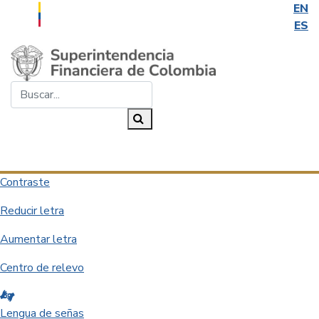
EN
ES
Saltar al contenido principal
Buscar...
Buscar
Desplegar navegación
Contraste
Reducir letra
Aumentar letra
Centro de relevo
Lengua de señas