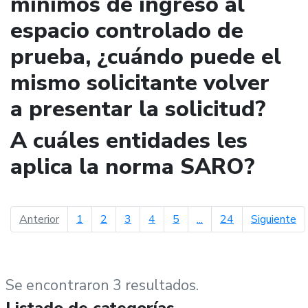
mínimos de ingreso al
espacio controlado de
prueba, ¿cuándo puede el
mismo solicitante volver
a presentar la solicitud?
A cuáles entidades les
aplica la norma SARO?
página anterior
pá
Anterior
1
2
3
4
5
...
24
Siguiente
Se encontraron 3 resultados.