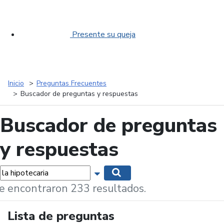
Presente su queja
Inicio
Preguntas Frecuentes
Buscador de preguntas y respuestas
Buscador de preguntas
y respuestas
labras...
Mostrar opciones de búsqueda
Buscar
e encontraron 233 resultados.
Lista de preguntas