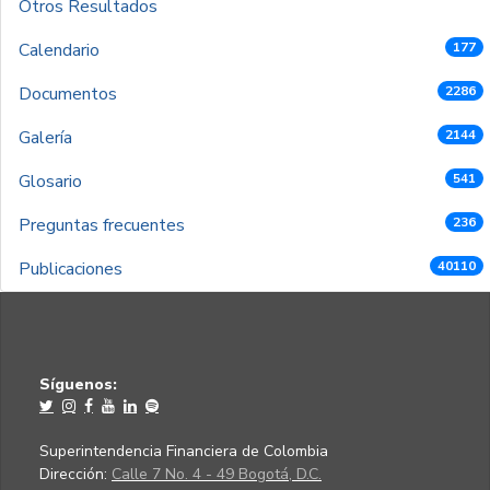
Otros Resultados
Calendario
177
Documentos
2286
Galería
2144
Glosario
541
Preguntas frecuentes
236
Publicaciones
40110
Síguenos:
Superintendencia Financiera de Colombia
Dirección:
Calle 7 No. 4 - 49 Bogotá, D.C.