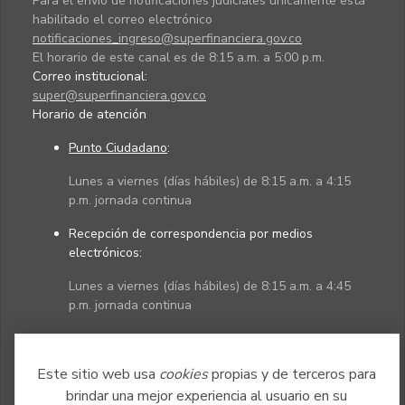
Para el envío de notificaciones judiciales únicamente está
habilitado el correo electrónico
notificaciones_ingreso@superfinanciera.gov.co
El horario de este canal es de 8:15 a.m. a 5:00 p.m.
Correo institucional:
super@superfinanciera.gov.co
Horario de atención
Punto Ciudadano
:
Lunes a viernes (días hábiles) de 8:15 a.m. a 4:15
p.m. jornada continua
Recepción de correspondencia por medios
electrónicos:
Lunes a viernes (días hábiles) de 8:15 a.m. a 4:45
p.m. jornada continua
Políticas
Mapa del sitio
Este sitio web usa
cookies
propias y de terceros para
brindar una mejor experiencia al usuario en su