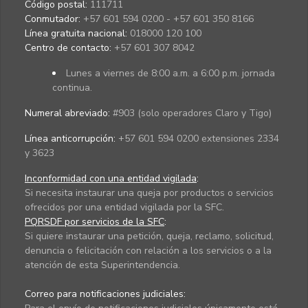
Código postal:
111711
Conmutador:
+57 601 594 0200 - +57 601 350 8166
Línea gratuita nacional:
018000 120 100
Centro de contacto:
+57 601 307 8042
Lunes a viernes de 8:00 a.m. a 6:00 p.m. jornada
continua.
Numeral abreviado:
#903 (solo operadores Claro y Tigo)
Línea anticorrupción:
+57 601 594 0200 extensiones 2334
y 3623
Inconformidad con una entidad vigilada
:
Si necesita instaurar una queja por productos o servicios
ofrecidos por una entidad vigilada por la SFC.
PQRSDF por servicios de la SFC
:
Si quiere instaurar una petición, queja, reclamo, solicitud,
denuncia o felicitación con relación a los servicios o a la
atención de esta Superintendencia.
Correo para notificaciones judiciales: