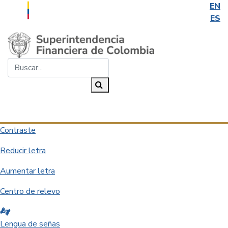
EN
ES
Saltar al contenido principal
Buscar...
Buscar
Desplegar navegación
Contraste
Reducir letra
Aumentar letra
Centro de relevo
Lengua de señas