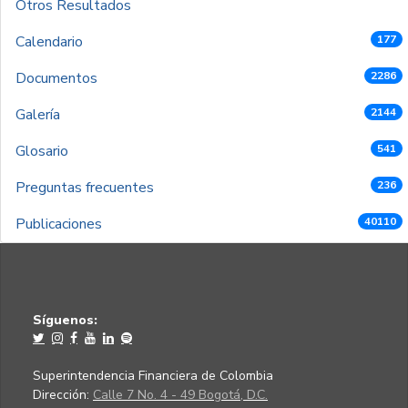
Otros Resultados
Calendario
177
Documentos
2286
Galería
2144
Glosario
541
Preguntas frecuentes
236
Publicaciones
40110
Síguenos:
Superintendencia Financiera de Colombia
Dirección:
Calle 7 No. 4 - 49 Bogotá, D.C.