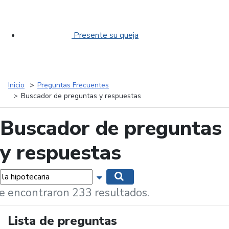
Presente su queja
Inicio
Preguntas Frecuentes
Buscador de preguntas y respuestas
Buscador de preguntas
y respuestas
labras...
Mostrar opciones de búsqueda
Buscar
e encontraron 233 resultados.
Lista de preguntas