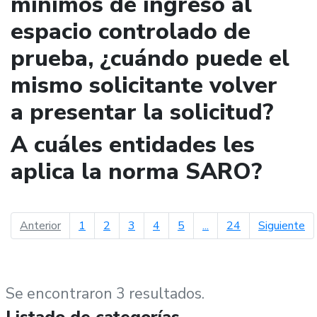
mínimos de ingreso al
espacio controlado de
prueba, ¿cuándo puede el
mismo solicitante volver
a presentar la solicitud?
A cuáles entidades les
aplica la norma SARO?
página anterior
pá
Anterior
1
2
3
4
5
...
24
Siguiente
Se encontraron 3 resultados.