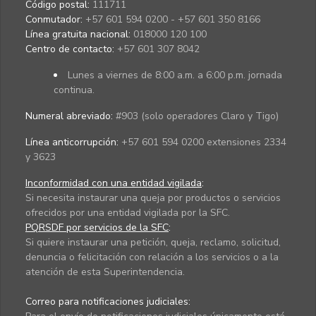
Código postal:
111711
Conmutador:
+57 601 594 0200 - +57 601 350 8166
Línea gratuita nacional:
018000 120 100
Centro de contacto:
+57 601 307 8042
Lunes a viernes de 8:00 a.m. a 6:00 p.m. jornada
continua.
Numeral abreviado:
#903 (solo operadores Claro y Tigo)
Línea anticorrupción:
+57 601 594 0200 extensiones 2334
y 3623
Inconformidad con una entidad vigilada
:
Si necesita instaurar una queja por productos o servicios
ofrecidos por una entidad vigilada por la SFC.
PQRSDF por servicios de la SFC
:
Si quiere instaurar una petición, queja, reclamo, solicitud,
denuncia o felicitación con relación a los servicios o a la
atención de esta Superintendencia.
Correo para notificaciones judiciales: