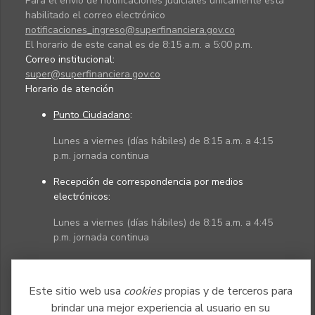
Para el envío de notificaciones judiciales únicamente está
habilitado el correo electrónico
notificaciones_ingreso@superfinanciera.gov.co
El horario de este canal es de 8:15 a.m. a 5:00 p.m.
Correo institucional:
super@superfinanciera.gov.co
Horario de atención
Punto Ciudadano
:
Lunes a viernes (días hábiles) de 8:15 a.m. a 4:15
p.m. jornada continua
Recepción de correspondencia por medios
electrónicos:
Lunes a viernes (días hábiles) de 8:15 a.m. a 4:45
p.m. jornada continua
Políticas
Mapa del sitio
Este sitio web usa
cookies
propias y de terceros para
brindar una mejor experiencia al usuario en su