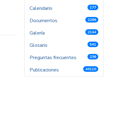
Calendario
177
Documentos
2286
Galería
2144
Glosario
541
Preguntas frecuentes
236
Publicaciones
40110