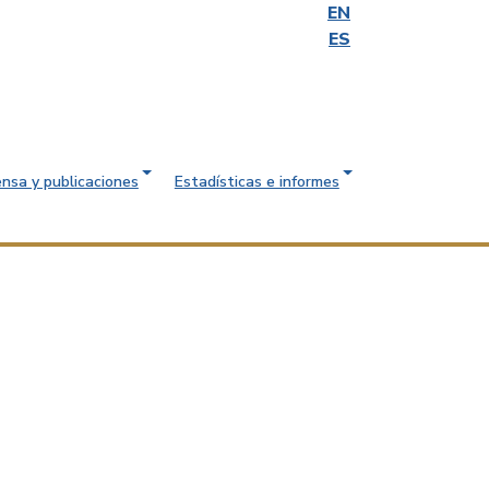
EN
ES
ensa y publicaciones
Estadísticas e informes