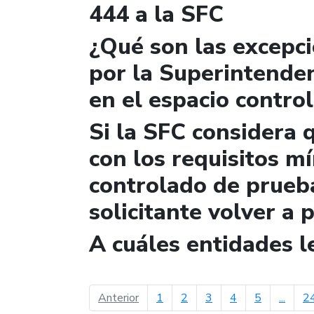
444 a la SFC
¿Qué son las excepc
por la Superintende
en el espacio contro
Si la SFC considera 
con los requisitos m
controlado de prueb
solicitante volver a 
A cuáles entidades 
página anterior
Anterior
1
2
3
4
5
...
2