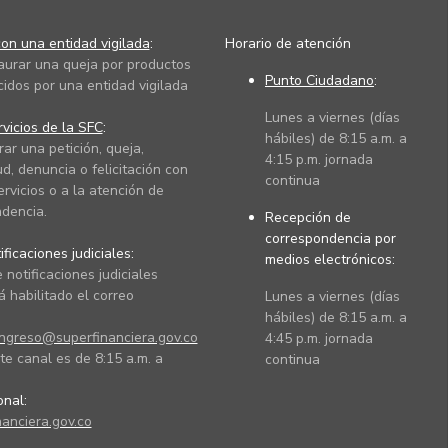
on una entidad vigilada
:
Horario de atención
taurar una queja por productos
Punto Ciudadano
:
cidos por una entidad vigilada
Lunes a viernes (días
vicios de la SFC
:
hábiles) de 8:15 a.m. a
rar una petición, queja,
4:15 p.m. jornada
ud, denuncia o felicitación con
continua
ervicios o a la atención de
dencia.
Recepción de
correspondencia por
ficaciones judiciales:
medios electrónicos:
 notificaciones judiciales
 habilitado el correo
Lunes a viernes (días
hábiles) de 8:15 a.m. a
ingreso@superfinanciera.gov.co
4:45 p.m. jornada
te canal es de 8:15 a.m. a
continua
ional:
anciera.gov.co