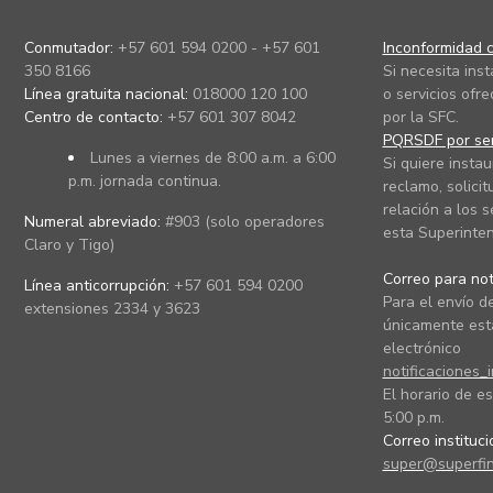
Conmutador:
+57 601 594 0200 - +57 601
Inconformidad c
350 8166
Si necesita ins
Línea gratuita nacional:
018000 120 100
o servicios ofre
Centro de contacto:
+57 601 307 8042
por la SFC.
PQRSDF por ser
Lunes a viernes de 8:00 a.m. a 6:00
Si quiere instau
p.m. jornada continua.
reclamo, solicit
relación a los s
Numeral abreviado:
#903 (solo operadores
esta Superinten
Claro y Tigo)
Correo para noti
Línea anticorrupción:
+57 601 594 0200
Para el envío de
extensiones 2334 y 3623
únicamente está
electrónico
notificaciones_
El horario de es
5:00 p.m.
Correo instituc
super@superfin