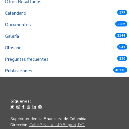
Otros Resultados
Calendario
177
Documentos
2286
Galería
2144
Glosario
541
Preguntas frecuentes
236
Publicaciones
40110
Síguenos:
Superintendencia Financiera de Colombia
Dirección:
Calle 7 No. 4 - 49 Bogotá, D.C.