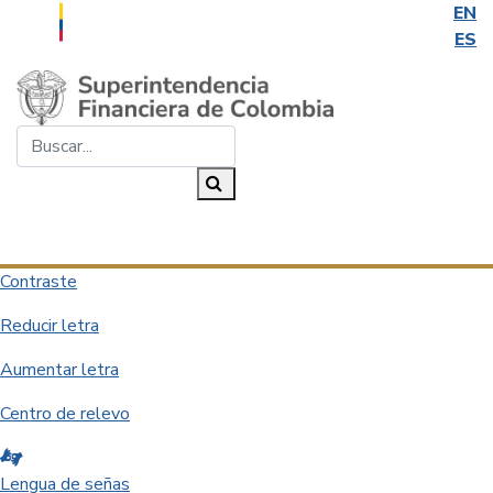
EN
ES
Saltar al contenido principal
Buscar...
Buscar
Desplegar navegación
Contraste
Reducir letra
Aumentar letra
Centro de relevo
Lengua de señas