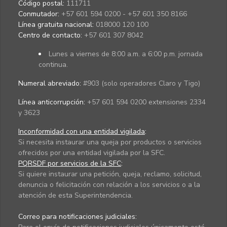
Código postal:
111711
Conmutador:
+57 601 594 0200 - +57 601 350 8166
Línea gratuita nacional:
018000 120 100
Centro de contacto:
+57 601 307 8042
Lunes a viernes de 8:00 a.m. a 6:00 p.m. jornada
continua.
Numeral abreviado:
#903 (solo operadores Claro y Tigo)
Línea anticorrupción:
+57 601 594 0200 extensiones 2334
y 3623
Inconformidad con una entidad vigilada
:
Si necesita instaurar una queja por productos o servicios
ofrecidos por una entidad vigilada por la SFC.
PQRSDF por servicios de la SFC
:
Si quiere instaurar una petición, queja, reclamo, solicitud,
denuncia o felicitación con relación a los servicios o a la
atención de esta Superintendencia.
Correo para notificaciones judiciales: