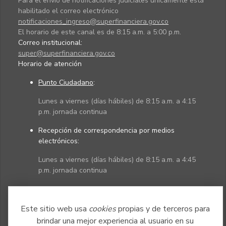
Para el envío de notificaciones judiciales únicamente está
habilitado el correo electrónico
notificaciones_ingreso@superfinanciera.gov.co
El horario de este canal es de 8:15 a.m. a 5:00 p.m.
Correo institucional:
super@superfinanciera.gov.co
Horario de atención
Punto Ciudadano
:
Lunes a viernes (días hábiles) de 8:15 a.m. a 4:15
p.m. jornada continua
Recepción de correspondencia por medios
electrónicos:
Lunes a viernes (días hábiles) de 8:15 a.m. a 4:45
p.m. jornada continua
Políticas
Mapa del sitio
Este sitio web usa
cookies
propias y de terceros para
brindar una mejor experiencia al usuario en su