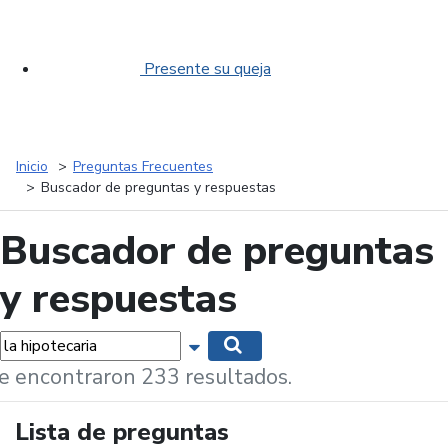
Presente su queja
Inicio
Preguntas Frecuentes
Buscador de preguntas y respuestas
Buscador de preguntas
y respuestas
labras...
Mostrar opciones de búsqueda
Buscar
e encontraron 233 resultados.
Lista de preguntas