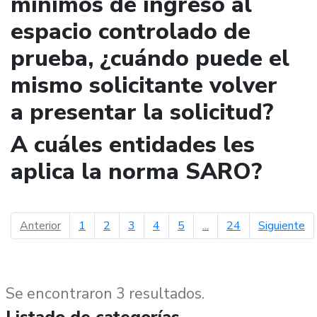
mínimos de ingreso al
espacio controlado de
prueba, ¿cuándo puede el
mismo solicitante volver
a presentar la solicitud?
A cuáles entidades les
aplica la norma SARO?
página anterior
pá
Anterior
1
2
3
4
5
...
24
Siguiente
Se encontraron 3 resultados.