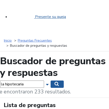
Presente su queja
Inicio
Preguntas Frecuentes
Buscador de preguntas y respuestas
Buscador de preguntas
y respuestas
labras...
Mostrar opciones de búsqueda
Buscar
e encontraron 233 resultados.
Lista de preguntas