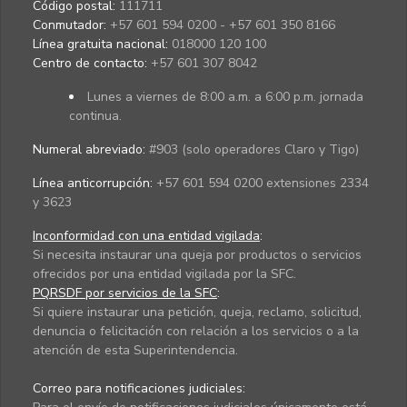
Código postal:
111711
Conmutador:
+57 601 594 0200 - +57 601 350 8166
Línea gratuita nacional:
018000 120 100
Centro de contacto:
+57 601 307 8042
Lunes a viernes de 8:00 a.m. a 6:00 p.m. jornada
continua.
Numeral abreviado:
#903 (solo operadores Claro y Tigo)
Línea anticorrupción:
+57 601 594 0200 extensiones 2334
y 3623
Inconformidad con una entidad vigilada
:
Si necesita instaurar una queja por productos o servicios
ofrecidos por una entidad vigilada por la SFC.
PQRSDF por servicios de la SFC
:
Si quiere instaurar una petición, queja, reclamo, solicitud,
denuncia o felicitación con relación a los servicios o a la
atención de esta Superintendencia.
Correo para notificaciones judiciales: