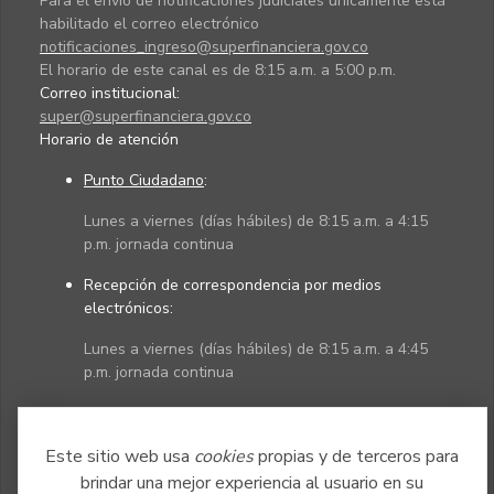
Para el envío de notificaciones judiciales únicamente está
habilitado el correo electrónico
notificaciones_ingreso@superfinanciera.gov.co
El horario de este canal es de 8:15 a.m. a 5:00 p.m.
Correo institucional:
super@superfinanciera.gov.co
Horario de atención
Punto Ciudadano
:
Lunes a viernes (días hábiles) de 8:15 a.m. a 4:15
p.m. jornada continua
Recepción de correspondencia por medios
electrónicos:
Lunes a viernes (días hábiles) de 8:15 a.m. a 4:45
p.m. jornada continua
Políticas
Mapa del sitio
Este sitio web usa
cookies
propias y de terceros para
brindar una mejor experiencia al usuario en su