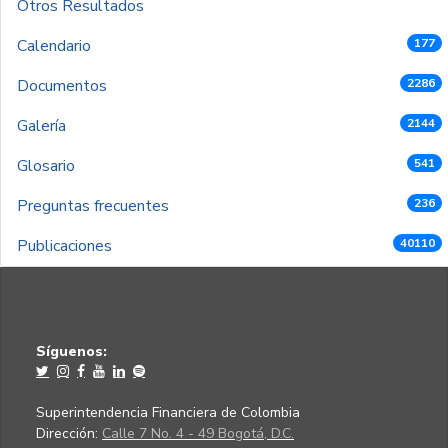
Otros Resultados
Calendario
177
Documentos
2286
Galería
2144
Glosario
541
Preguntas frecuentes
236
Publicaciones
40110
Síguenos:
Superintendencia Financiera de Colombia
Dirección:
Calle 7 No. 4 - 49 Bogotá, D.C.