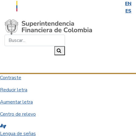
EN
ES
Saltar al contenido principal
Buscar...
Buscar
Desplegar navegación
Contraste
Reducir letra
Aumentar letra
Centro de relevo
Lengua de señas