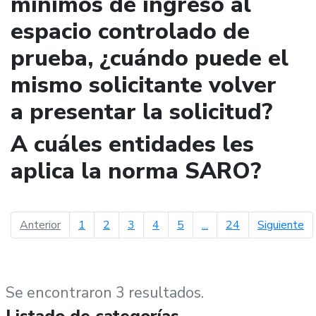
mínimos de ingreso al
espacio controlado de
prueba, ¿cuándo puede el
mismo solicitante volver
a presentar la solicitud?
A cuáles entidades les
aplica la norma SARO?
página anterior
pá
Anterior
1
2
3
4
5
...
24
Siguiente
Se encontraron 3 resultados.