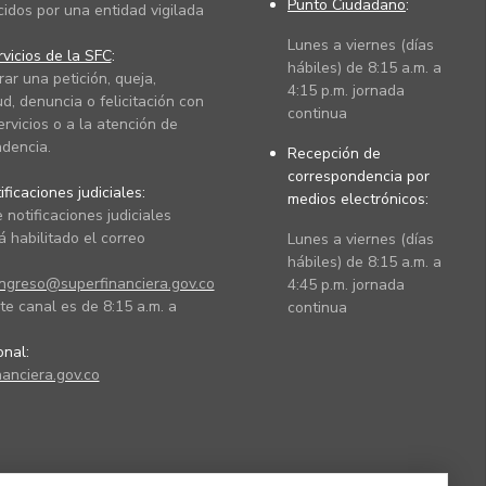
Punto Ciudadano
:
cidos por una entidad vigilada
Lunes a viernes (días
vicios de la SFC
:
hábiles) de 8:15 a.m. a
rar una petición, queja,
4:15 p.m. jornada
ud, denuncia o felicitación con
continua
ervicios o a la atención de
dencia.
Recepción de
correspondencia por
ficaciones judiciales:
medios electrónicos:
 notificaciones judiciales
 habilitado el correo
Lunes a viernes (días
hábiles) de 8:15 a.m. a
ingreso@superfinanciera.gov.co
4:45 p.m. jornada
te canal es de 8:15 a.m. a
continua
ional:
anciera.gov.co