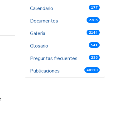
Calendario
177
Documentos
2286
Galería
2144
Glosario
541
Preguntas frecuentes
236
Publicaciones
40110
e