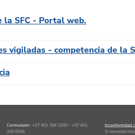
e la SFC - Portal web.
es vigiladas - competencia de la 
cia
Conmutador:
+57 601 594 0200 - +57 601
Inconformidad c
350 8166
Si necesita ins