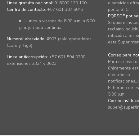
Línea gratuita nacional:
018000 120 100
o servicios ofre
Centro de contacto:
+57 601 307 8042
por la SFC.
PQRSDF por ser
Lunes a viernes de 8:00 a.m. a 6:00
Si quiere instau
p.m. jornada continua.
reclamo, solicit
relación a los s
Numeral abreviado:
#903 (solo operadores
esta Superinten
Claro y Tigo)
Correo para noti
Línea anticorrupción:
+57 601 594 0200
Para el envío de
extensiones 2334 y 3623
únicamente está
electrónico
notificaciones_
El horario de es
5:00 p.m.
Correo instituc
super@superfin