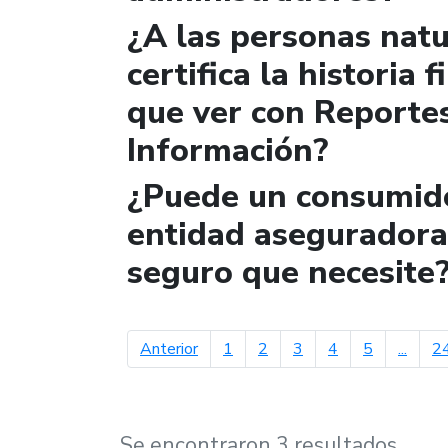
¿A las personas natur
certifica la historia 
que ver con Reportes
Información?
¿Puede un consumido
entidad aseguradora 
seguro que necesite
página anterior
Anterior
1
2
3
4
5
...
2
Se encontraron 3 resultados.