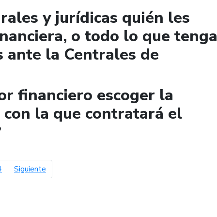
ales y jurídicas quién les
financiera, o todo lo que teng
 ante la Centrales de
r financiero escoger la
con la que contratará el
?
página siguiente
4
Siguiente