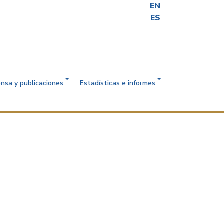
EN
ES
ensa y publicaciones
Estadísticas e informes