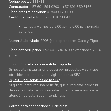
Código postal:
111711
Conmutador:
+57 601 594 0200 - +57 601 350 8166
Línea gratuita nacional:
018000 120 100
Centro de contacto:
+57 601 307 8042
Lunes a viernes de 8:00 a.m. a 6:00 p.m. jornada
continua.
Numeral abreviado:
#903 (solo operadores Claro y Tigo)
Línea anticorrupción:
+57 601 594 0200 extensiones 2334
y 3623
Inconformidad con una entidad vigilada
:
Si necesita instaurar una queja por productos o servicios
ofrecidos por una entidad vigilada por la SFC.
PQRSDF por servicios de la SFC
:
Si quiere instaurar una petición, queja, reclamo, solicitud,
denuncia o felicitación con relación a los servicios o a la
atención de esta Superintendencia.
Correo para notificaciones judiciales: