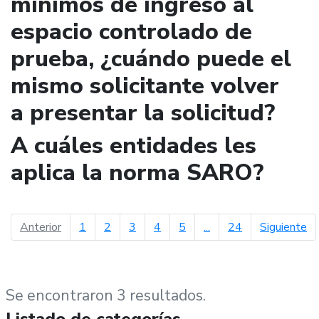
mínimos de ingreso al
espacio controlado de
prueba, ¿cuándo puede el
mismo solicitante volver
a presentar la solicitud?
A cuáles entidades les
aplica la norma SARO?
página anterior
pá
Anterior
1
2
3
4
5
...
24
Siguiente
Se encontraron 3 resultados.