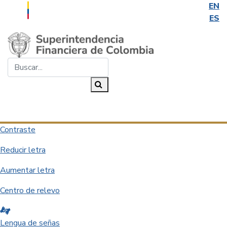
EN
ES
Saltar al contenido principal
Buscar...
Buscar
Desplegar navegación
Contraste
Reducir letra
Aumentar letra
Centro de relevo
Lengua de señas