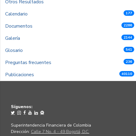
Otros Resultados
Calendario
177
Documentos
2286
Galería
2144
Glosario
541
Preguntas frecuentes
236
Publicaciones
40110
Síguenos:
Superintendencia Financiera de Colombia
Dirección:
Calle 7 No. 4 - 49 Bogotá, D.C.