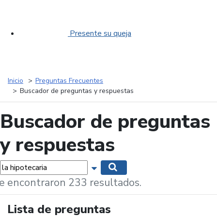
Presente su queja
Inicio
Preguntas Frecuentes
Buscador de preguntas y respuestas
Buscador de preguntas
y respuestas
labras...
Mostrar opciones de búsqueda
Buscar
e encontraron 233 resultados.
Lista de preguntas