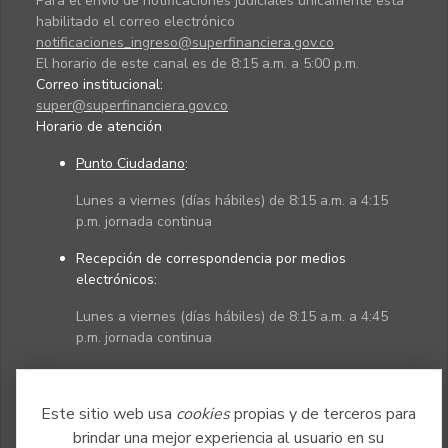
Para el envío de notificaciones judiciales únicamente está
habilitado el correo electrónico
notificaciones_ingreso@superfinanciera.gov.co
El horario de este canal es de 8:15 a.m. a 5:00 p.m.
Correo institucional:
super@superfinanciera.gov.co
Horario de atención
Punto Ciudadano
:
Lunes a viernes (días hábiles) de 8:15 a.m. a 4:15
p.m. jornada continua
Recepción de correspondencia por medios
electrónicos:
Lunes a viernes (días hábiles) de 8:15 a.m. a 4:45
p.m. jornada continua
Políticas
Mapa del sitio
Este sitio web usa
cookies
propias y de terceros para
brindar una mejor experiencia al usuario en su