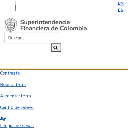
EN
ES
Saltar al contenido principal
Buscar...
Buscar
Desplegar navegación
Contraste
Reducir letra
Aumentar letra
Centro de relevo
Lengua de señas