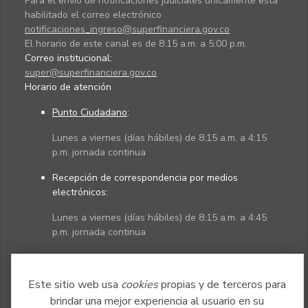
Para el envío de notificaciones judiciales únicamente está
habilitado el correo electrónico
notificaciones_ingreso@superfinanciera.gov.co
El horario de este canal es de 8:15 a.m. a 5:00 p.m.
Correo institucional:
super@superfinanciera.gov.co
Horario de atención
Punto Ciudadano
:
Lunes a viernes (días hábiles) de 8:15 a.m. a 4:15
p.m. jornada continua
Recepción de correspondencia por medios
electrónicos:
Lunes a viernes (días hábiles) de 8:15 a.m. a 4:45
p.m. jornada continua
Políticas
Mapa del sitio
Este sitio web usa
cookies
propias y de terceros para
brindar una mejor experiencia al usuario en su