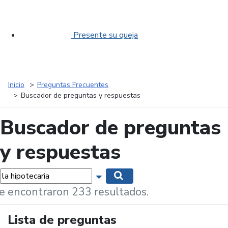
Presente su queja
Inicio
Preguntas Frecuentes
Buscador de preguntas y respuestas
Buscador de preguntas
y respuestas
labras...
Mostrar opciones de búsqueda
Buscar
e encontraron 233 resultados.
Lista de preguntas