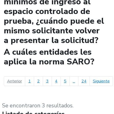
mínimos de ingreso al
espacio controlado de
prueba, ¿cuándo puede el
mismo solicitante volver
a presentar la solicitud?
A cuáles entidades les
aplica la norma SARO?
página anterior
pá
Anterior
1
2
3
4
5
...
24
Siguiente
Se encontraron 3 resultados.