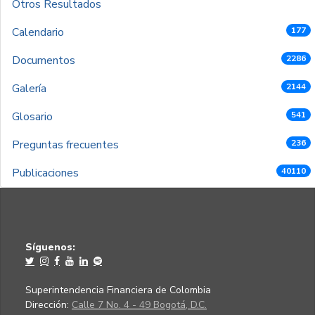
Otros Resultados
Calendario
177
Documentos
2286
Galería
2144
Glosario
541
Preguntas frecuentes
236
Publicaciones
40110
Síguenos:
Superintendencia Financiera de Colombia
Dirección:
Calle 7 No. 4 - 49 Bogotá, D.C.