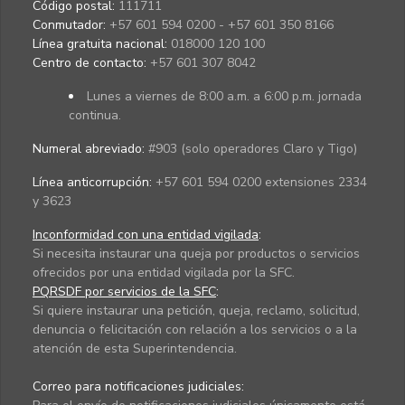
Código postal:
111711
Conmutador:
+57 601 594 0200 - +57 601 350 8166
Línea gratuita nacional:
018000 120 100
Centro de contacto:
+57 601 307 8042
Lunes a viernes de 8:00 a.m. a 6:00 p.m. jornada
continua.
Numeral abreviado:
#903 (solo operadores Claro y Tigo)
Línea anticorrupción:
+57 601 594 0200 extensiones 2334
y 3623
Inconformidad con una entidad vigilada
:
Si necesita instaurar una queja por productos o servicios
ofrecidos por una entidad vigilada por la SFC.
PQRSDF por servicios de la SFC
:
Si quiere instaurar una petición, queja, reclamo, solicitud,
denuncia o felicitación con relación a los servicios o a la
atención de esta Superintendencia.
Correo para notificaciones judiciales: