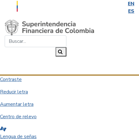
EN
ES
Saltar al contenido principal
Buscar...
Buscar
Desplegar navegación
Contraste
Reducir letra
Aumentar letra
Centro de relevo
Lengua de señas