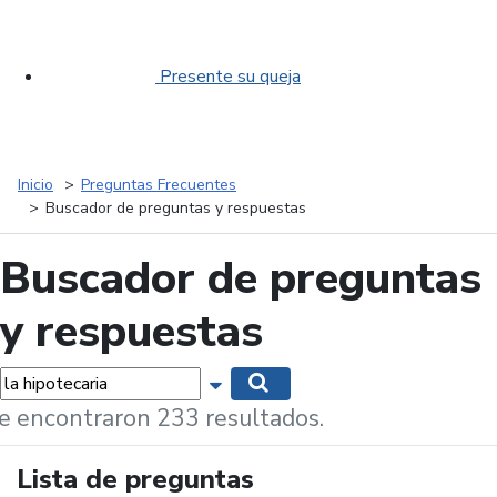
Presente su queja
Inicio
Preguntas Frecuentes
Buscador de preguntas y respuestas
Buscador de preguntas
y respuestas
labras...
Mostrar opciones de búsqueda
Buscar
e encontraron 233 resultados.
Lista de preguntas