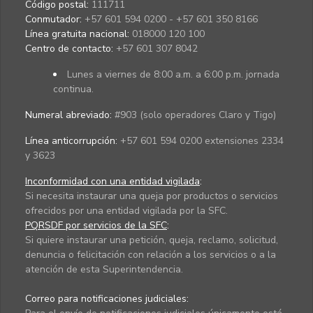
Código postal:
111711
Conmutador:
+57 601 594 0200 - +57 601 350 8166
Línea gratuita nacional:
018000 120 100
Centro de contacto:
+57 601 307 8042
Lunes a viernes de 8:00 a.m. a 6:00 p.m. jornada
continua.
Numeral abreviado:
#903 (solo operadores Claro y Tigo)
Línea anticorrupción:
+57 601 594 0200 extensiones 2334
y 3623
Inconformidad con una entidad vigilada
:
Si necesita instaurar una queja por productos o servicios
ofrecidos por una entidad vigilada por la SFC.
PQRSDF por servicios de la SFC
:
Si quiere instaurar una petición, queja, reclamo, solicitud,
denuncia o felicitación con relación a los servicios o a la
atención de esta Superintendencia.
Correo para notificaciones judiciales: