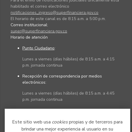
Para el envío de notificaciones judiciales únicamente está
habilitado el correo electrónico
notificaciones_ingreso@superfinanciera.gov.co
El horario de este canal es de 8:15 a.m. a 5:00 p.m.
Correo institucional:
super@superfinanciera.gov.co
Horario de atención
Punto Ciudadano
:
Lunes a viernes (días hábiles) de 8:15 a.m. a 4:15
p.m. jornada continua
Recepción de correspondencia por medios
electrónicos:
Lunes a viernes (días hábiles) de 8:15 a.m. a 4:45
p.m. jornada continua
Políticas
Mapa del sitio
Este sitio web usa
cookies
propias y de terceros para
brindar una mejor experiencia al usuario en su