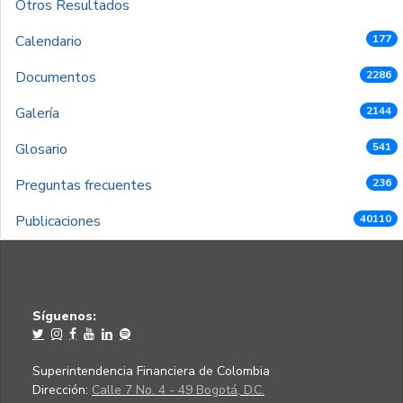
Otros Resultados
Calendario
177
Documentos
2286
Galería
2144
Glosario
541
Preguntas frecuentes
236
Publicaciones
40110
Síguenos:
Superintendencia Financiera de Colombia
Dirección:
Calle 7 No. 4 - 49 Bogotá, D.C.