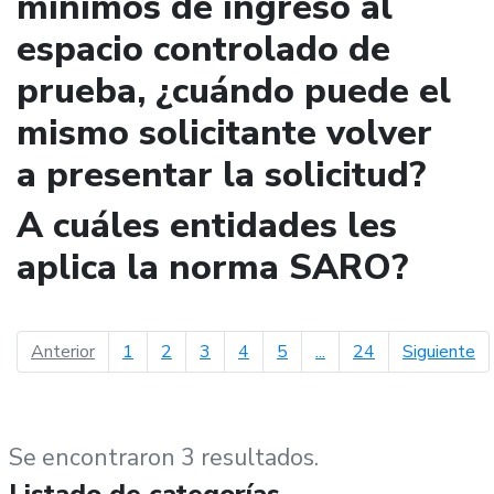
mínimos de ingreso al
espacio controlado de
prueba, ¿cuándo puede el
mismo solicitante volver
a presentar la solicitud?
A cuáles entidades les
aplica la norma SARO?
página anterior
pá
Anterior
1
2
3
4
5
...
24
Siguiente
Se encontraron 3 resultados.