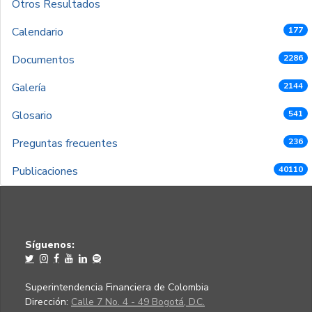
Otros Resultados
Calendario
177
Documentos
2286
Galería
2144
Glosario
541
Preguntas frecuentes
236
Publicaciones
40110
Síguenos:
Superintendencia Financiera de Colombia
Dirección:
Calle 7 No. 4 - 49 Bogotá, D.C.