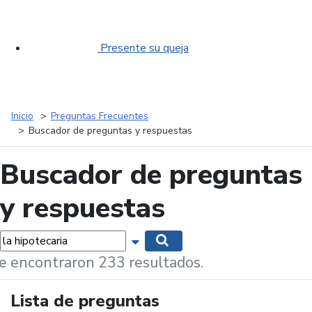
Presente su queja
Inicio
Preguntas Frecuentes
Buscador de preguntas y respuestas
Buscador de preguntas
y respuestas
labras...
Mostrar opciones de búsqueda
Buscar
e encontraron 233 resultados.
Lista de preguntas