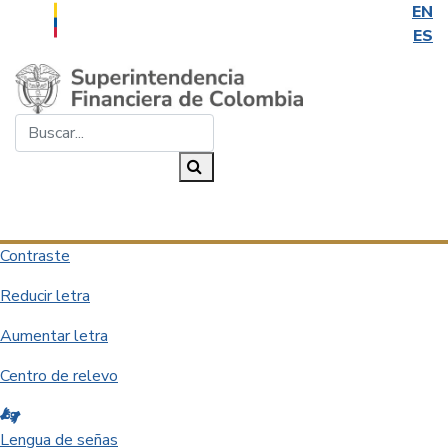
EN
ES
Saltar al contenido principal
Buscar...
Buscar
Desplegar navegación
Contraste
Reducir letra
Aumentar letra
Centro de relevo
Lengua de señas