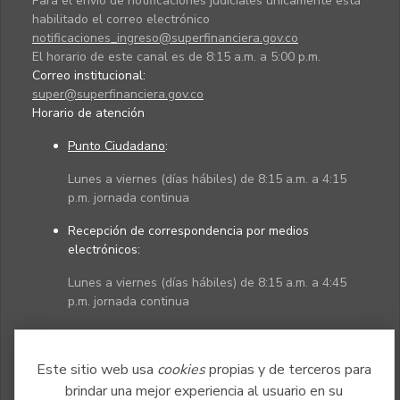
Para el envío de notificaciones judiciales únicamente está
habilitado el correo electrónico
notificaciones_ingreso@superfinanciera.gov.co
El horario de este canal es de 8:15 a.m. a 5:00 p.m.
Correo institucional:
super@superfinanciera.gov.co
Horario de atención
Punto Ciudadano
:
Lunes a viernes (días hábiles) de 8:15 a.m. a 4:15
p.m. jornada continua
Recepción de correspondencia por medios
electrónicos:
Lunes a viernes (días hábiles) de 8:15 a.m. a 4:45
p.m. jornada continua
Políticas
Mapa del sitio
Este sitio web usa
cookies
propias y de terceros para
brindar una mejor experiencia al usuario en su