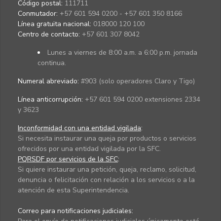
Código postal:
111711
Conmutador:
+57 601 594 0200 - +57 601 350 8166
Línea gratuita nacional:
018000 120 100
Centro de contacto:
+57 601 307 8042
Lunes a viernes de 8:00 a.m. a 6:00 p.m. jornada
continua.
Numeral abreviado:
#903 (solo operadores Claro y Tigo)
Línea anticorrupción:
+57 601 594 0200 extensiones 2334
y 3623
Inconformidad con una entidad vigilada
:
Si necesita instaurar una queja por productos o servicios
ofrecidos por una entidad vigilada por la SFC.
PQRSDF por servicios de la SFC
:
Si quiere instaurar una petición, queja, reclamo, solicitud,
denuncia o felicitación con relación a los servicios o a la
atención de esta Superintendencia.
Correo para notificaciones judiciales: