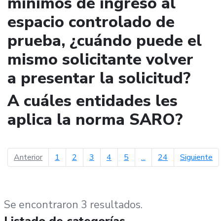
mínimos de ingreso al
espacio controlado de
prueba, ¿cuándo puede el
mismo solicitante volver
a presentar la solicitud?
A cuáles entidades les
aplica la norma SARO?
página anterior
pá
Anterior
1
2
3
4
5
...
24
Siguiente
Se encontraron 3 resultados.