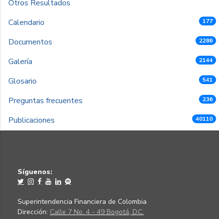
Otros Resultados
Calendario
177
Documentos
2286
Galería
2144
Glosario
541
Preguntas frecuentes
236
Publicaciones
40110
Síguenos:
Superintendencia Financiera de Colombia
Dirección:
Calle 7 No. 4 - 49 Bogotá, D.C.