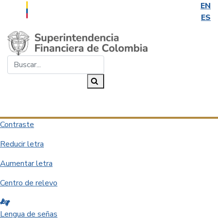
EN
ES
Saltar al contenido principal
Buscar...
Buscar
Desplegar navegación
Contraste
Reducir letra
Aumentar letra
Centro de relevo
Lengua de señas