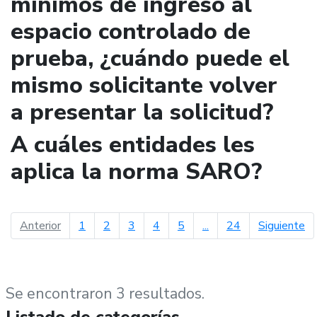
mínimos de ingreso al
espacio controlado de
prueba, ¿cuándo puede el
mismo solicitante volver
a presentar la solicitud?
A cuáles entidades les
aplica la norma SARO?
página anterior
pá
Anterior
1
2
3
4
5
...
24
Siguiente
Se encontraron 3 resultados.