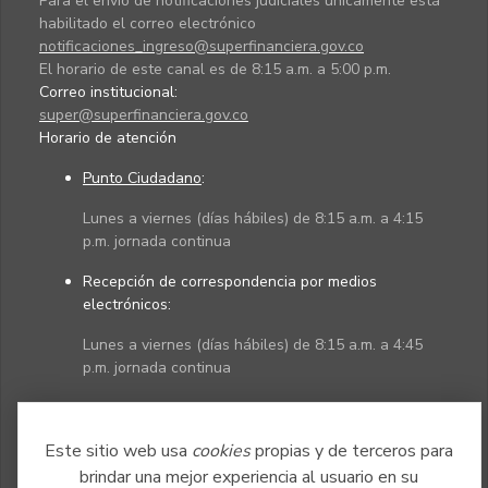
Para el envío de notificaciones judiciales únicamente está
habilitado el correo electrónico
notificaciones_ingreso@superfinanciera.gov.co
El horario de este canal es de 8:15 a.m. a 5:00 p.m.
Correo institucional:
super@superfinanciera.gov.co
Horario de atención
Punto Ciudadano
:
Lunes a viernes (días hábiles) de 8:15 a.m. a 4:15
p.m. jornada continua
Recepción de correspondencia por medios
electrónicos:
Lunes a viernes (días hábiles) de 8:15 a.m. a 4:45
p.m. jornada continua
Políticas
Mapa del sitio
Este sitio web usa
cookies
propias y de terceros para
brindar una mejor experiencia al usuario en su