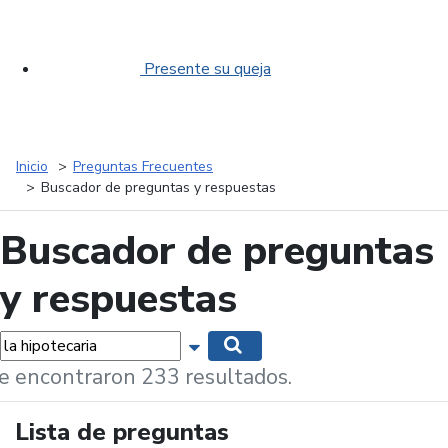
Presente su queja
Inicio
Preguntas Frecuentes
Buscador de preguntas y respuestas
Buscador de preguntas
y respuestas
labras...
Mostrar opciones de búsqueda
Buscar
e encontraron 233 resultados.
Lista de preguntas