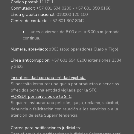
Código postal:
111711
Conmutador:
+57 601 594 0200 - +57 601 350 8166
Línea gratuita nacional:
018000 120 100
Centro de contacto:
+57 601 307 8042
Lunes a viernes de 8:00 a.m. a 6:00 p.m. jornada
continua.
Numeral abreviado:
#903 (solo operadores Claro y Tigo)
Línea anticorrupción:
+57 601 594 0200 extensiones 2334
y 3623
Inconformidad con una entidad vigilada
:
Si necesita instaurar una queja por productos o servicios
ofrecidos por una entidad vigilada por la SFC.
PQRSDF por servicios de la SFC
:
Si quiere instaurar una petición, queja, reclamo, solicitud,
denuncia o felicitación con relación a los servicios o a la
atención de esta Superintendencia.
Correo para notificaciones judiciales: