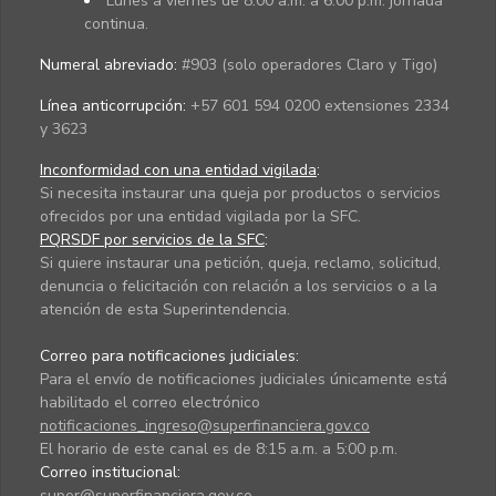
Lunes a viernes de 8:00 a.m. a 6:00 p.m. jornada
continua.
Numeral abreviado:
#903 (solo operadores Claro y Tigo)
Línea anticorrupción:
+57 601 594 0200 extensiones 2334
y 3623
Inconformidad con una entidad vigilada
:
Si necesita instaurar una queja por productos o servicios
ofrecidos por una entidad vigilada por la SFC.
PQRSDF por servicios de la SFC
:
Si quiere instaurar una petición, queja, reclamo, solicitud,
denuncia o felicitación con relación a los servicios o a la
atención de esta Superintendencia.
Correo para notificaciones judiciales:
Para el envío de notificaciones judiciales únicamente está
habilitado el correo electrónico
notificaciones_ingreso@superfinanciera.gov.co
El horario de este canal es de 8:15 a.m. a 5:00 p.m.
Correo institucional:
super@superfinanciera.gov.co