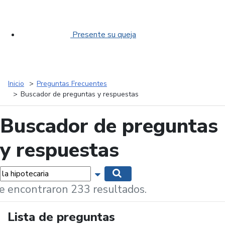
Presente su queja
Inicio
Preguntas Frecuentes
Buscador de preguntas y respuestas
Buscador de preguntas
y respuestas
labras...
Mostrar opciones de búsqueda
Buscar
e encontraron 233 resultados.
Lista de preguntas