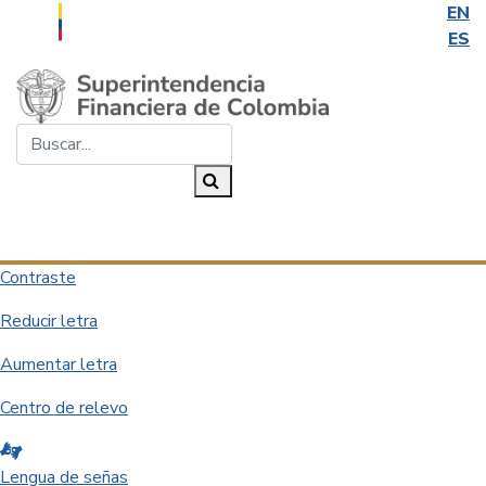
EN
ES
Saltar al contenido principal
Buscar...
Buscar
Desplegar navegación
Contraste
Reducir letra
Aumentar letra
Centro de relevo
Lengua de señas