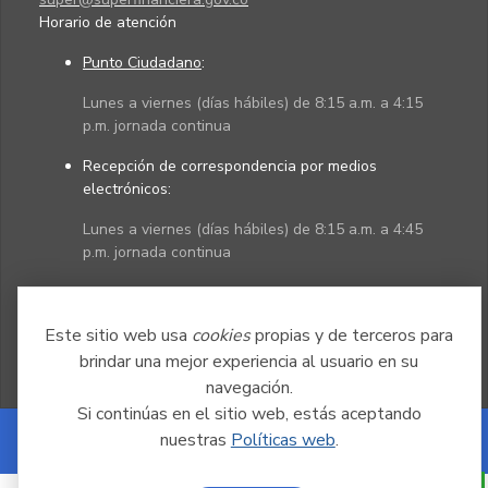
Horario de atención
Punto Ciudadano
:
Lunes a viernes (días hábiles) de 8:15 a.m. a 4:15
p.m. jornada continua
Recepción de correspondencia por medios
electrónicos:
Lunes a viernes (días hábiles) de 8:15 a.m. a 4:45
p.m. jornada continua
Políticas
Mapa del sitio
Este sitio web usa
cookies
propias y de terceros para
brindar una mejor experiencia al usuario en su
navegación.
Si continúas en el sitio web, estás aceptando
nuestras
Políticas web
.
Powered by Nexura