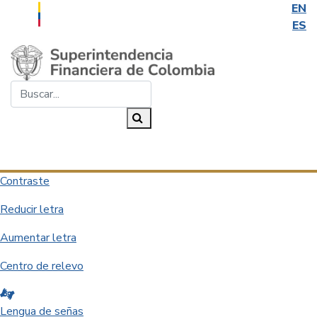
EN
ES
Saltar al contenido principal
Buscar...
Buscar
Desplegar navegación
Contraste
Reducir letra
Aumentar letra
Centro de relevo
Lengua de señas