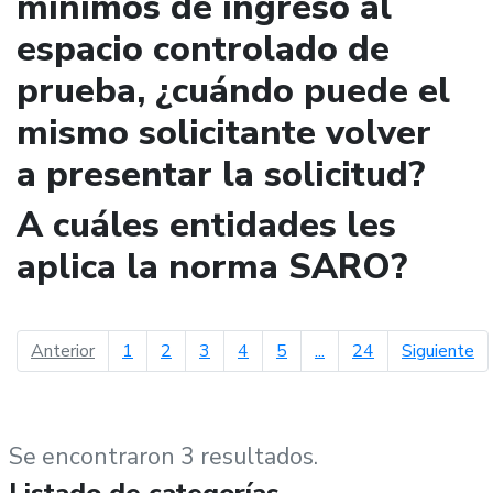
mínimos de ingreso al
espacio controlado de
prueba, ¿cuándo puede el
mismo solicitante volver
a presentar la solicitud?
A cuáles entidades les
aplica la norma SARO?
página anterior
pá
Anterior
1
2
3
4
5
...
24
Siguiente
Se encontraron 3 resultados.