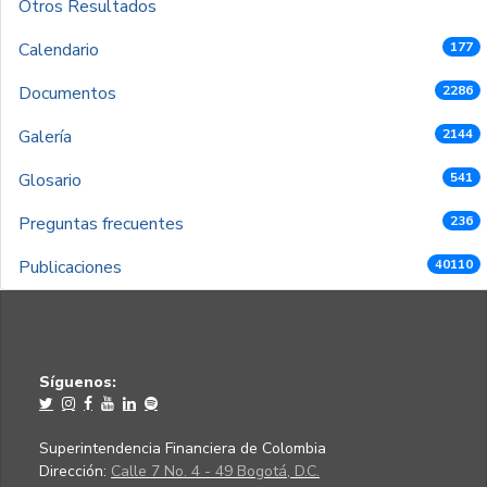
Otros Resultados
Calendario
177
Documentos
2286
Galería
2144
Glosario
541
Preguntas frecuentes
236
Publicaciones
40110
Síguenos:
Superintendencia Financiera de Colombia
Dirección:
Calle 7 No. 4 - 49 Bogotá, D.C.