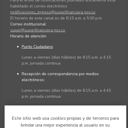
Para el envío de notificaciones judiciales únicamente está
habilitado el correo electrónico
notificaciones_ingreso@superfinanciera.gov.co
El horario de este canal es de 8:15 a.m. a 5:00 p.m.
Correo institucional:
super@superfinanciera.gov.co
Horario de atención
Punto Ciudadano
:
Lunes a viernes (días hábiles) de 8:15 a.m. a 4:15
p.m. jornada continua
Recepción de correspondencia por medios
electrónicos:
Lunes a viernes (días hábiles) de 8:15 a.m. a 4:45
p.m. jornada continua
Políticas
Mapa del sitio
Este sitio web usa
cookies
propias y de terceros para
brindar una mejor experiencia al usuario en su