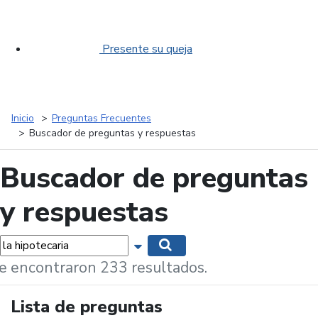
Presente su queja
Inicio
Preguntas Frecuentes
Buscador de preguntas y respuestas
Buscador de preguntas
y respuestas
labras...
Mostrar opciones de búsqueda
Buscar
e encontraron 233 resultados.
Lista de preguntas