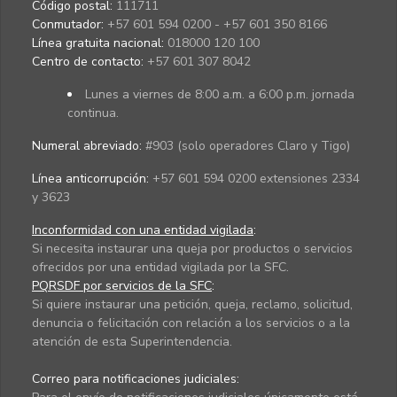
Código postal:
111711
Conmutador:
+57 601 594 0200 - +57 601 350 8166
Línea gratuita nacional:
018000 120 100
Centro de contacto:
+57 601 307 8042
Lunes a viernes de 8:00 a.m. a 6:00 p.m. jornada
continua.
Numeral abreviado:
#903 (solo operadores Claro y Tigo)
Línea anticorrupción:
+57 601 594 0200 extensiones 2334
y 3623
Inconformidad con una entidad vigilada
:
Si necesita instaurar una queja por productos o servicios
ofrecidos por una entidad vigilada por la SFC.
PQRSDF por servicios de la SFC
:
Si quiere instaurar una petición, queja, reclamo, solicitud,
denuncia o felicitación con relación a los servicios o a la
atención de esta Superintendencia.
Correo para notificaciones judiciales: