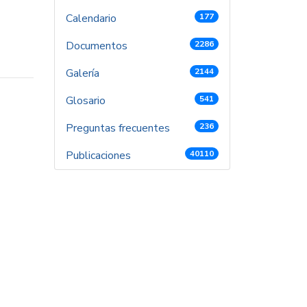
Calendario
177
Documentos
2286
Galería
2144
Glosario
541
Preguntas frecuentes
236
Publicaciones
40110