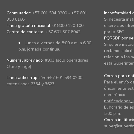
Conmutador:
+57 601 594 0200 - +57 601
Inconformidad c
350 8166
Si necesita ins
Línea gratuita nacional:
018000 120 100
o servicios ofre
Centro de contacto:
+57 601 307 8042
por la SFC.
PQRSDF por ser
Lunes a viernes de 8:00 a.m. a 6:00
Si quiere instau
p.m. jornada continua.
reclamo, solicit
relación a los s
Numeral abreviado:
#903 (solo operadores
esta Superinten
Claro y Tigo)
Correo para noti
Línea anticorrupción:
+57 601 594 0200
Para el envío de
extensiones 2334 y 3623
únicamente está
electrónico
notificaciones_
El horario de es
5:00 p.m.
Correo instituc
super@superfin