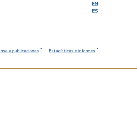
EN
ES
ensa y publicaciones
Estadísticas e informes