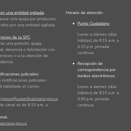
on una entidad vigilada
:
Horario de atención
taurar una queja por productos
Punto Ciudadano
:
cidos por una entidad vigilada
Lunes a viernes (días
vicios de la SFC
:
hábiles) de 8:15 a.m. a
rar una petición, queja,
4:15 p.m. jornada
ud, denuncia o felicitación con
continua
ervicios o a la atención de
dencia.
Recepción de
correspondencia por
ficaciones judiciales:
medios electrónicos:
 notificaciones judiciales
 habilitado el correo
Lunes a viernes (días
hábiles) de 8:15 a.m. a
ingreso@superfinanciera.gov.co
4:45 p.m. jornada
te canal es de 8:15 a.m. a
continua
ional:
anciera.gov.co