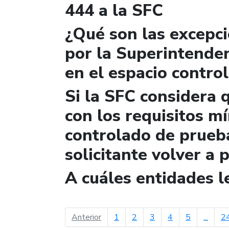
444 a la SFC
¿Qué son las excepc
por la Superintende
en el espacio contro
Si la SFC considera 
con los requisitos m
controlado de prueb
solicitante volver a 
A cuáles entidades 
página anterior
Anterior
1
2
3
4
5
...
2