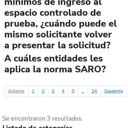
mínimos de ingreso al
espacio controlado de
prueba, ¿cuándo puede el
mismo solicitante volver
a presentar la solicitud?
A cuáles entidades les
aplica la norma SARO?
página anterior
pá
Anterior
1
2
3
4
5
...
24
Siguiente
Se encontraron 3 resultados.