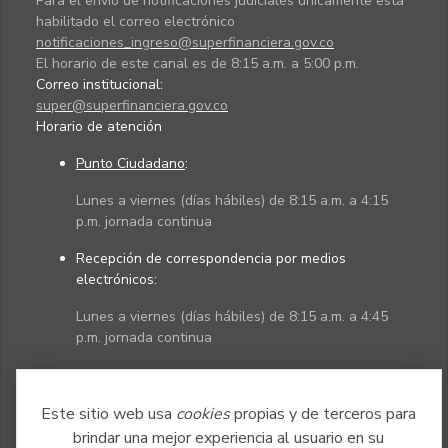
Para el envío de notificaciones judiciales únicamente está
habilitado el correo electrónico
notificaciones_ingreso@superfinanciera.gov.co
El horario de este canal es de 8:15 a.m. a 5:00 p.m.
Correo institucional:
super@superfinanciera.gov.co
Horario de atención
Punto Ciudadano
:
Lunes a viernes (días hábiles) de 8:15 a.m. a 4:15
p.m. jornada continua
Recepción de correspondencia por medios
electrónicos:
Lunes a viernes (días hábiles) de 8:15 a.m. a 4:45
p.m. jornada continua
Políticas
Mapa del sitio
Este sitio web usa
cookies
propias y de terceros para
brindar una mejor experiencia al usuario en su