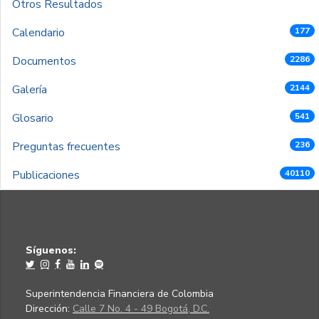
Otros Resultados
Calendario
177
Documentos
2286
Galería
2144
Glosario
541
Preguntas frecuentes
236
Publicaciones
40110
Síguenos:
Superintendencia Financiera de Colombia
Dirección:
Calle 7 No. 4 - 49 Bogotá, D.C.