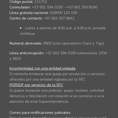
Código postal:
111711
Conmutador:
+57 601 594 0200 - +57 601 350 8166
Línea gratuita nacional:
018000 120 100
Centro de contacto:
+57 601 307 8042
Lunes a viernes de 8:00 a.m. a 6:00 p.m. jornada
continua.
Numeral abreviado:
#903 (solo operadores Claro y Tigo)
Línea anticorrupción:
+57 601 594 0200 extensiones 2334
y 3623
Inconformidad con una entidad vigilada
:
Si necesita instaurar una queja por productos o servicios
ofrecidos por una entidad vigilada por la SFC.
PQRSDF por servicios de la SFC
:
Si quiere instaurar una petición, queja, reclamo, solicitud,
denuncia o felicitación con relación a los servicios o a la
atención de esta Superintendencia.
Correo para notificaciones judiciales: