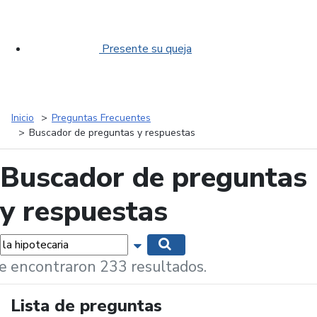
Presente su queja
Inicio
Preguntas Frecuentes
Buscador de preguntas y respuestas
Buscador de preguntas
y respuestas
labras...
Mostrar opciones de búsqueda
Buscar
e encontraron 233 resultados.
Lista de preguntas