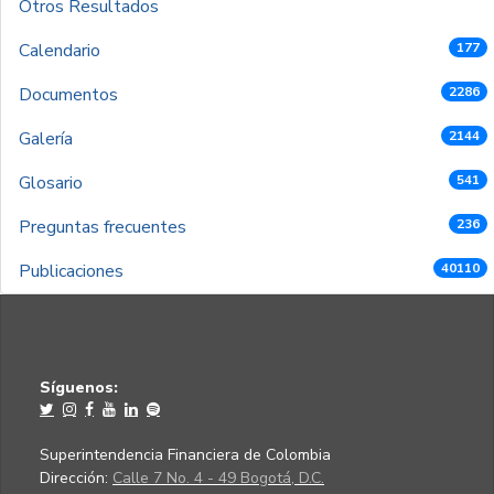
Otros Resultados
Calendario
177
Documentos
2286
Galería
2144
Glosario
541
Preguntas frecuentes
236
Publicaciones
40110
Síguenos:
Superintendencia Financiera de Colombia
Dirección:
Calle 7 No. 4 - 49 Bogotá, D.C.