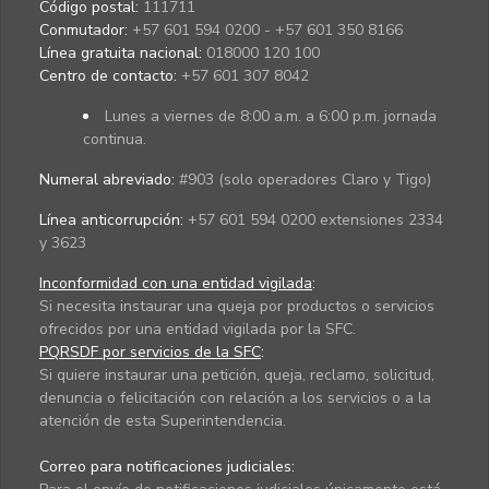
Código postal:
111711
Conmutador:
+57 601 594 0200 - +57 601 350 8166
Línea gratuita nacional:
018000 120 100
Centro de contacto:
+57 601 307 8042
Lunes a viernes de 8:00 a.m. a 6:00 p.m. jornada
continua.
Numeral abreviado:
#903 (solo operadores Claro y Tigo)
Línea anticorrupción:
+57 601 594 0200 extensiones 2334
y 3623
Inconformidad con una entidad vigilada
:
Si necesita instaurar una queja por productos o servicios
ofrecidos por una entidad vigilada por la SFC.
PQRSDF por servicios de la SFC
:
Si quiere instaurar una petición, queja, reclamo, solicitud,
denuncia o felicitación con relación a los servicios o a la
atención de esta Superintendencia.
Correo para notificaciones judiciales: