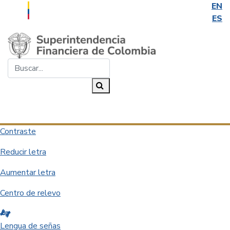
EN
ES
Saltar al contenido principal
Buscar...
Buscar
Desplegar navegación
Contraste
Reducir letra
Aumentar letra
Centro de relevo
Lengua de señas