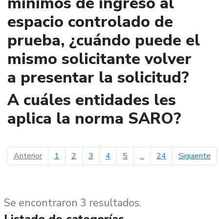
mínimos de ingreso al
espacio controlado de
prueba, ¿cuándo puede el
mismo solicitante volver
a presentar la solicitud?
A cuáles entidades les
aplica la norma SARO?
página anterior
pá
Anterior
1
2
3
4
5
...
24
Siguiente
Se encontraron 3 resultados.