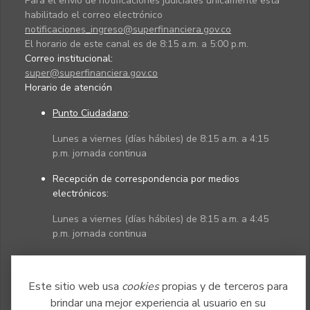
Para el envío de notificaciones judiciales únicamente está
habilitado el correo electrónico
notificaciones_ingreso@superfinanciera.gov.co
El horario de este canal es de 8:15 a.m. a 5:00 p.m.
Correo institucional:
super@superfinanciera.gov.co
Horario de atención
Punto Ciudadano
:
Lunes a viernes (días hábiles) de 8:15 a.m. a 4:15
p.m. jornada continua
Recepción de correspondencia por medios
electrónicos:
Lunes a viernes (días hábiles) de 8:15 a.m. a 4:45
p.m. jornada continua
Políticas
Mapa del sitio
Este sitio web usa
cookies
propias y de terceros para
brindar una mejor experiencia al usuario en su