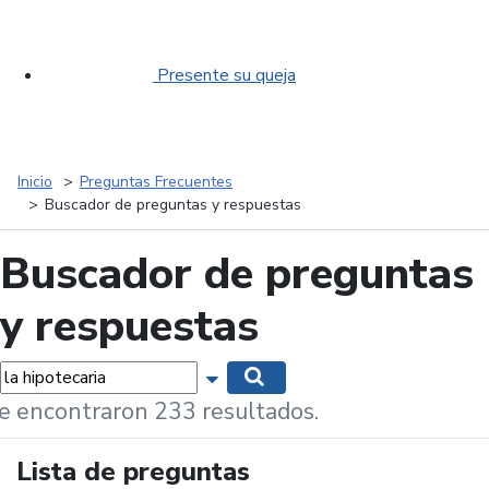
Presente su queja
Inicio
Preguntas Frecuentes
Buscador de preguntas y respuestas
Buscador de preguntas
y respuestas
labras...
Mostrar opciones de búsqueda
Buscar
e encontraron 233 resultados.
Lista de preguntas