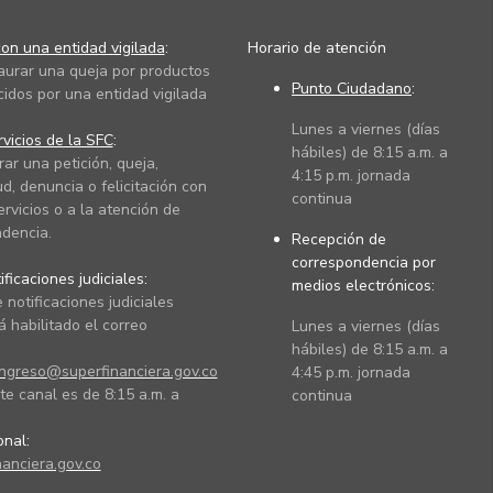
on una entidad vigilada
:
Horario de atención
taurar una queja por productos
Punto Ciudadano
:
cidos por una entidad vigilada
Lunes a viernes (días
vicios de la SFC
:
hábiles) de 8:15 a.m. a
rar una petición, queja,
4:15 p.m. jornada
ud, denuncia o felicitación con
continua
ervicios o a la atención de
dencia.
Recepción de
correspondencia por
ficaciones judiciales:
medios electrónicos:
 notificaciones judiciales
 habilitado el correo
Lunes a viernes (días
hábiles) de 8:15 a.m. a
ingreso@superfinanciera.gov.co
4:45 p.m. jornada
te canal es de 8:15 a.m. a
continua
ional:
anciera.gov.co