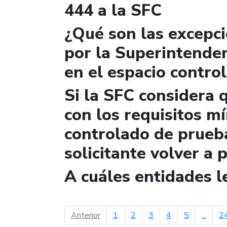
444 a la SFC
¿Qué son las excepc
por la Superintende
en el espacio contro
Si la SFC considera 
con los requisitos m
controlado de prueb
solicitante volver a 
A cuáles entidades 
página anterior
Anterior
1
2
3
4
5
...
2