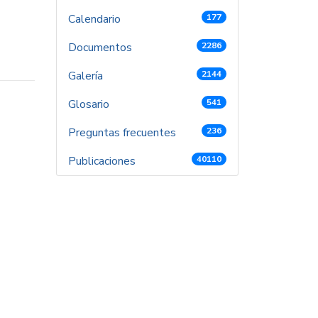
Calendario
177
Documentos
2286
Galería
2144
Glosario
541
Preguntas frecuentes
236
Publicaciones
40110