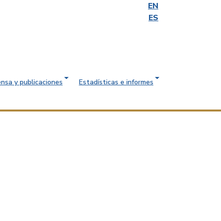
EN
ES
ensa y publicaciones
Estadísticas e informes