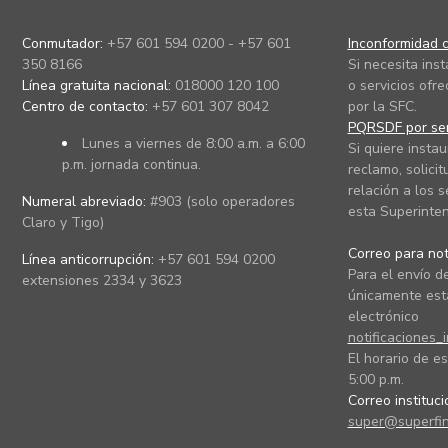
Conmutador:
+57 601 594 0200 - +57 601
Inconformidad c
350 8166
Si necesita ins
Línea gratuita nacional:
018000 120 100
o servicios ofre
Centro de contacto:
+57 601 307 8042
por la SFC.
PQRSDF por ser
Lunes a viernes de 8:00 a.m. a 6:00
Si quiere instau
p.m. jornada continua.
reclamo, solicit
relación a los s
Numeral abreviado:
#903 (solo operadores
esta Superinten
Claro y Tigo)
Correo para noti
Línea anticorrupción:
+57 601 594 0200
Para el envío de
extensiones 2334 y 3623
únicamente está
electrónico
notificaciones_
El horario de es
5:00 p.m.
Correo instituc
super@superfin