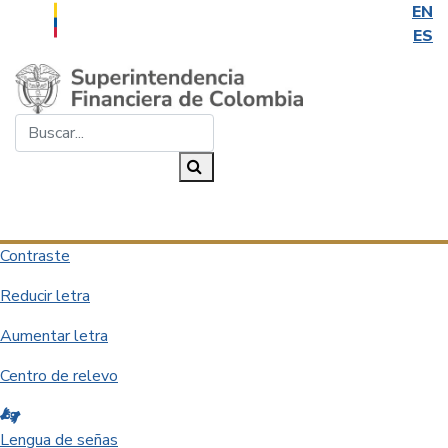
EN
ES
Saltar al contenido principal
Buscar...
Buscar
Desplegar navegación
Contraste
Reducir letra
Aumentar letra
Centro de relevo
Lengua de señas