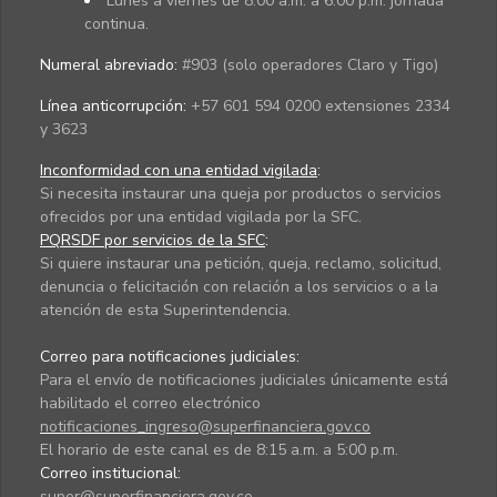
Lunes a viernes de 8:00 a.m. a 6:00 p.m. jornada
continua.
Numeral abreviado:
#903 (solo operadores Claro y Tigo)
Línea anticorrupción:
+57 601 594 0200 extensiones 2334
y 3623
Inconformidad con una entidad vigilada
:
Si necesita instaurar una queja por productos o servicios
ofrecidos por una entidad vigilada por la SFC.
PQRSDF por servicios de la SFC
:
Si quiere instaurar una petición, queja, reclamo, solicitud,
denuncia o felicitación con relación a los servicios o a la
atención de esta Superintendencia.
Correo para notificaciones judiciales:
Para el envío de notificaciones judiciales únicamente está
habilitado el correo electrónico
notificaciones_ingreso@superfinanciera.gov.co
El horario de este canal es de 8:15 a.m. a 5:00 p.m.
Correo institucional:
super@superfinanciera.gov.co