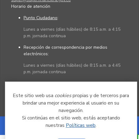
Horario de atención
Punto Ciudadano
:
Lunes a viernes (días hábiles) de 8:15 a.m. a 4:15
p.m. jornada continua
Recepción de correspondencia por medios
electrónicos:
Lunes a viernes (días hábiles) de 8:15 a.m. a 4:45
p.m. jornada continua
Políticas
Mapa del sitio
Este sitio web usa
cookies
propias y de terceros para
brindar una mejor experiencia al usuario en su
navegación.
Si continúas en el sitio web, estás aceptando
nuestras
Políticas web
.
Powered by Nexura