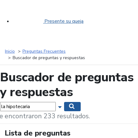
Presente su queja
Inicio
Preguntas Frecuentes
Buscador de preguntas y respuestas
Buscador de preguntas
y respuestas
labras...
Mostrar opciones de búsqueda
Buscar
e encontraron 233 resultados.
Lista de preguntas