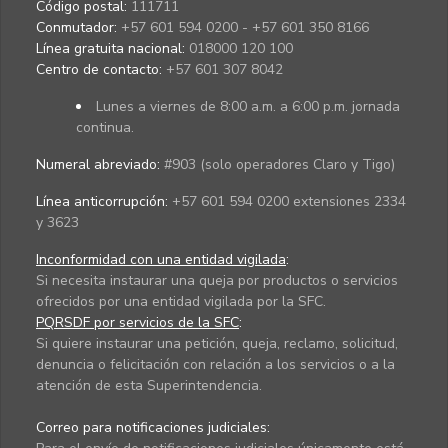
Código postal:
111711
Conmutador:
+57 601 594 0200 - +57 601 350 8166
Línea gratuita nacional:
018000 120 100
Centro de contacto:
+57 601 307 8042
Lunes a viernes de 8:00 a.m. a 6:00 p.m. jornada
continua.
Numeral abreviado:
#903 (solo operadores Claro y Tigo)
Línea anticorrupción:
+57 601 594 0200 extensiones 2334
y 3623
Inconformidad con una entidad vigilada
:
Si necesita instaurar una queja por productos o servicios
ofrecidos por una entidad vigilada por la SFC.
PQRSDF por servicios de la SFC
:
Si quiere instaurar una petición, queja, reclamo, solicitud,
denuncia o felicitación con relación a los servicios o a la
atención de esta Superintendencia.
Correo para notificaciones judiciales: