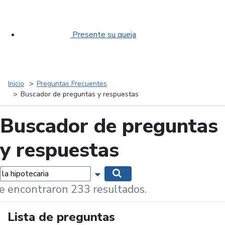
Presente su queja
Inicio
Preguntas Frecuentes
Buscador de preguntas y respuestas
Buscador de preguntas
y respuestas
labras...
Mostrar opciones de búsqueda
Buscar
e encontraron 233 resultados.
Lista de preguntas