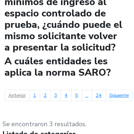
mínimos de ingreso al
espacio controlado de
prueba, ¿cuándo puede el
mismo solicitante volver
a presentar la solicitud?
A cuáles entidades les
aplica la norma SARO?
página anterior
pá
Anterior
1
2
3
4
5
...
24
Siguiente
Se encontraron 3 resultados.