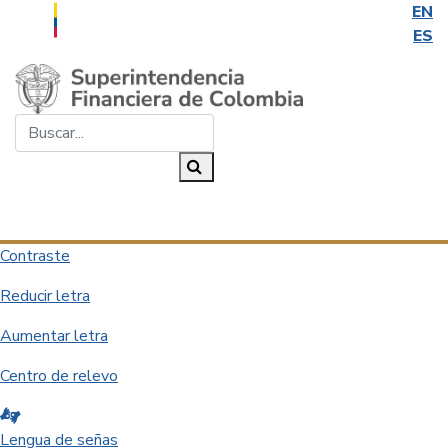
EN
ES
Saltar al contenido principal
Buscar...
Buscar
Desplegar navegación
Contraste
Reducir letra
Aumentar letra
Centro de relevo
Lengua de señas