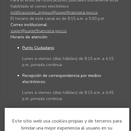
Para el envío de notificaciones judiciales únicamente está
habilitado el correo electrónico
notificaciones_ingreso@superfinanciera.gov.co
El horario de este canal es de 8:15 a.m. a 5:00 p.m.
Correo institucional:
super@superfinanciera.gov.co
Horario de atención
Punto Ciudadano
:
Lunes a viernes (días hábiles) de 8:15 a.m. a 4:15
p.m. jornada continua
Recepción de correspondencia por medios
electrónicos:
Lunes a viernes (días hábiles) de 8:15 a.m. a 4:45
p.m. jornada continua
Políticas
Mapa del sitio
Este sitio web usa
cookies
propias y de terceros para
brindar una mejor experiencia al usuario en su