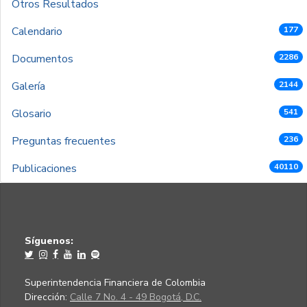
Otros Resultados
Calendario
177
Documentos
2286
Galería
2144
Glosario
541
Preguntas frecuentes
236
Publicaciones
40110
Síguenos:
Superintendencia Financiera de Colombia
Dirección:
Calle 7 No. 4 - 49 Bogotá, D.C.