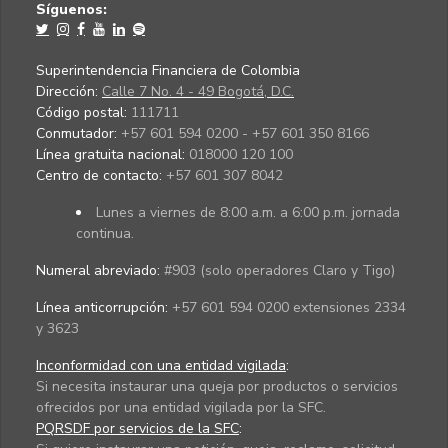
Síguenos:
Superintendencia Financiera de Colombia
Dirección:
Calle 7 No. 4 - 49 Bogotá, D.C.
Código postal:
111711
Conmutador:
+57 601 594 0200 - +57 601 350 8166
Línea gratuita nacional:
018000 120 100
Centro de contacto:
+57 601 307 8042
Lunes a viernes de 8:00 a.m. a 6:00 p.m. jornada
continua.
Numeral abreviado:
#903 (solo operadores Claro y Tigo)
Línea anticorrupción:
+57 601 594 0200 extensiones 2334
y 3623
Inconformidad con una entidad vigilada
:
Si necesita instaurar una queja por productos o servicios
ofrecidos por una entidad vigilada por la SFC.
PQRSDF por servicios de la SFC
: