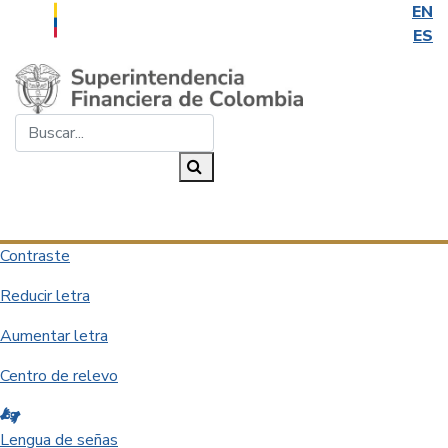
EN
ES
Saltar al contenido principal
Buscar...
Buscar
Desplegar navegación
Contraste
Reducir letra
Aumentar letra
Centro de relevo
Lengua de señas