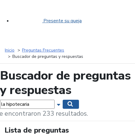
Presente su queja
Inicio
Preguntas Frecuentes
Buscador de preguntas y respuestas
Buscador de preguntas
y respuestas
labras...
Mostrar opciones de búsqueda
Buscar
e encontraron 233 resultados.
Lista de preguntas