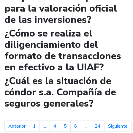
para la valoración oficial
de las inversiones?
¿Cómo se realiza el
diligenciamiento del
formato de transacciones
en efectivo a la UIAF?
¿Cuál es la situación de
cóndor s.a. Compañía de
seguros generales?
página anterior
pá
Anterior
1
...
4
5
6
...
24
Siguiente