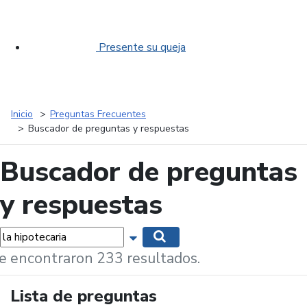
Presente su queja
Inicio
Preguntas Frecuentes
Buscador de preguntas y respuestas
Buscador de preguntas
y respuestas
labras...
Mostrar opciones de búsqueda
Buscar
e encontraron 233 resultados.
Lista de preguntas