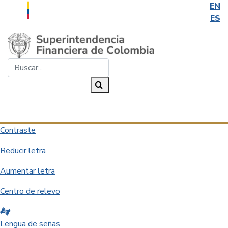
EN
ES
Saltar al contenido principal
Buscar...
Buscar
Desplegar navegación
Contraste
Reducir letra
Aumentar letra
Centro de relevo
Lengua de señas