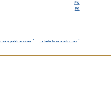
EN
ES
ensa y publicaciones
Estadísticas e informes