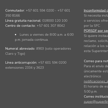
Conmutador:
+57 601 594 0200 - +57 601
Inconformidad c
350 8166
Si necesita ins
Línea gratuita nacional:
018000 120 100
o servicios ofre
Centro de contacto:
+57 601 307 8042
por la SFC.
PQRSDF por ser
Lunes a viernes de 8:00 a.m. a 6:00
Si quiere instau
p.m. jornada continua.
reclamo, solicit
relación a los s
Numeral abreviado:
#903 (solo operadores
esta Superinten
Claro y Tigo)
Correo para noti
Línea anticorrupción:
+57 601 594 0200
Para el envío de
extensiones 2334 y 3623
únicamente está
electrónico
notificaciones_
El horario de es
5:00 p.m.
Correo instituc
super@superfin