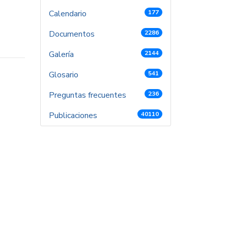
Calendario
177
Documentos
2286
Galería
2144
Glosario
541
Preguntas frecuentes
236
Publicaciones
40110