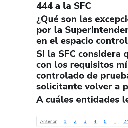
444 a la SFC
¿Qué son las excepc
por la Superintende
en el espacio contro
Si la SFC considera 
con los requisitos m
controlado de prueb
solicitante volver a 
A cuáles entidades 
página anterior
Anterior
1
2
3
4
5
...
2