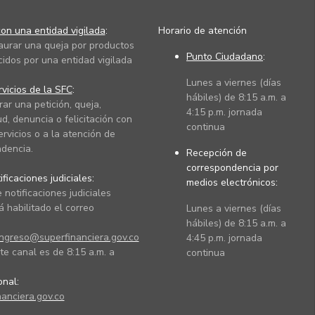
on una entidad vigilada
:
Horario de atención
taurar una queja por productos
Punto Ciudadano
:
cidos por una entidad vigilada
Lunes a viernes (días
vicios de la SFC
:
hábiles) de 8:15 a.m. a
rar una petición, queja,
4:15 p.m. jornada
ud, denuncia o felicitación con
continua
ervicios o a la atención de
dencia.
Recepción de
correspondencia por
ficaciones judiciales:
medios electrónicos:
 notificaciones judiciales
 habilitado el correo
Lunes a viernes (días
hábiles) de 8:15 a.m. a
ingreso@superfinanciera.gov.co
4:45 p.m. jornada
te canal es de 8:15 a.m. a
continua
ional:
anciera.gov.co