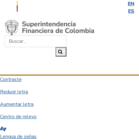
EN
ES
Saltar al contenido principal
Buscar...
Buscar
Desplegar navegación
Contraste
Reducir letra
Aumentar letra
Centro de relevo
Lengua de señas