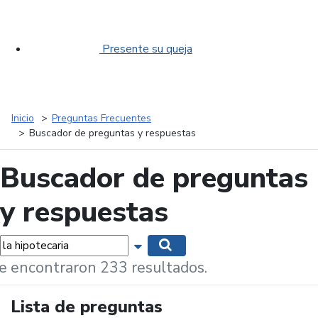
Presente su queja
Inicio
Preguntas Frecuentes
Buscador de preguntas y respuestas
Buscador de preguntas
y respuestas
labras...
Mostrar opciones de búsqueda
Buscar
e encontraron 233 resultados.
Lista de preguntas