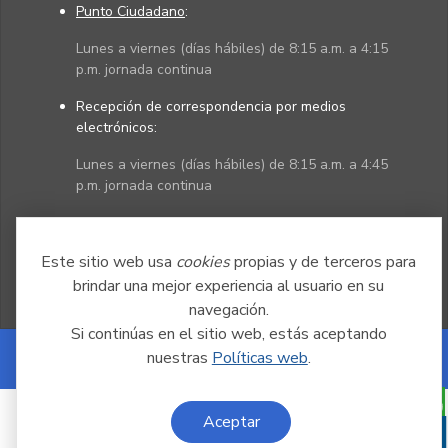
Punto Ciudadano
:
Lunes a viernes (días hábiles) de 8:15 a.m. a 4:15
p.m. jornada continua
Recepción de correspondencia por medios
electrónicos:
Lunes a viernes (días hábiles) de 8:15 a.m. a 4:45
p.m. jornada continua
Políticas
Mapa del sitio
Este sitio web usa
cookies
propias y de terceros para
brindar una mejor experiencia al usuario en su
navegación.
Si continúas en el sitio web, estás aceptando
nuestras
Políticas web
.
Powered by Nexura
Aceptar