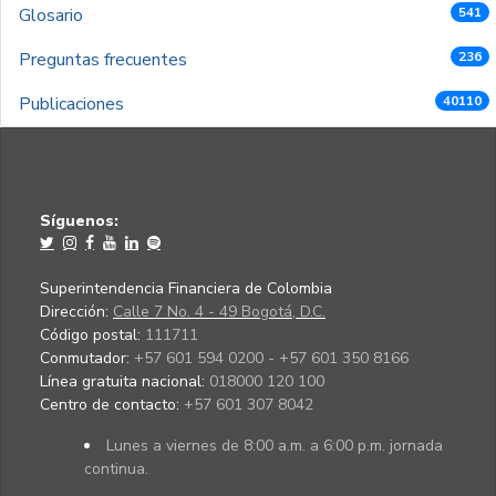
Glosario
541
Preguntas frecuentes
236
Publicaciones
40110
Síguenos:
Superintendencia Financiera de Colombia
Dirección:
Calle 7 No. 4 - 49 Bogotá, D.C.
Código postal:
111711
Conmutador:
+57 601 594 0200 - +57 601 350 8166
Línea gratuita nacional:
018000 120 100
Centro de contacto:
+57 601 307 8042
Lunes a viernes de 8:00 a.m. a 6:00 p.m. jornada
continua.