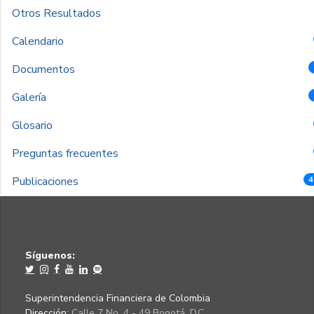
Otros Resultados
Calendario
Documentos
Galería
Glosario
Preguntas frecuentes
Publicaciones
4
Síguenos:
Superintendencia Financiera de Colombia
Dirección:
Calle 7 No. 4 - 49 Bogotá, D.C.