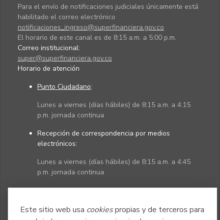
Para el envío de notificaciones judiciales únicamente está
habilitado el correo electrónico
notificaciones_ingreso@superfinanciera.gov.co
El horario de este canal es de 8:15 a.m. a 5:00 p.m.
Correo institucional:
super@superfinanciera.gov.co
Horario de atención
Punto Ciudadano
:
Lunes a viernes (días hábiles) de 8:15 a.m. a 4:15
p.m. jornada continua
Recepción de correspondencia por medios
electrónicos:
Lunes a viernes (días hábiles) de 8:15 a.m. a 4:45
p.m. jornada continua
Políticas
Mapa del sitio
Este sitio web usa
cookies
propias y de terceros para