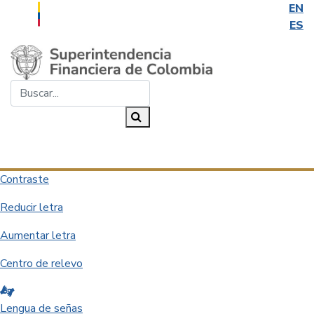
EN
ES
Saltar al contenido principal
Buscar...
Buscar
Desplegar navegación
Contraste
Reducir letra
Aumentar letra
Centro de relevo
Lengua de señas