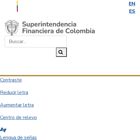
EN
ES
Saltar al contenido principal
Buscar...
Buscar
Desplegar navegación
Contraste
Reducir letra
Aumentar letra
Centro de relevo
Lengua de señas