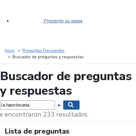
Presente su queja
Inicio
Preguntas Frecuentes
Buscador de preguntas y respuestas
Buscador de preguntas
y respuestas
labras...
Mostrar opciones de búsqueda
Buscar
e encontraron 233 resultados.
Lista de preguntas