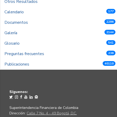
Otros Resultados
Calendario
177
Documentos
2286
Galería
2144
Glosario
541
Preguntas frecuentes
236
Publicaciones
40110
Síguenos:
Superintendencia Financiera de Colombia
Dirección:
Calle 7 No. 4 - 49 Bogotá, D.C.