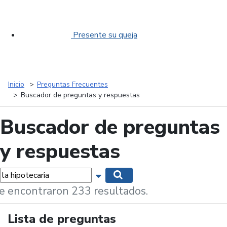
Presente su queja
Inicio
Preguntas Frecuentes
Buscador de preguntas y respuestas
Buscador de preguntas
y respuestas
labras...
Mostrar opciones de búsqueda
Buscar
e encontraron 233 resultados.
Lista de preguntas