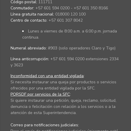
Código postal:
111711
Conmutador:
+57 601 594 0200 - +57 601 350 8166
Línea gratuita nacional:
018000 120 100
Centro de contacto:
+57 601 307 8042
Lunes a viernes de 8:00 a.m. a 6:00 p.m. jornada
continua.
Numeral abreviado:
#903 (solo operadores Claro y Tigo)
Línea anticorrupción:
+57 601 594 0200 extensiones 2334
y 3623
Inconformidad con una entidad vigilada
:
Si necesita instaurar una queja por productos o servicios
ofrecidos por una entidad vigilada por la SFC.
PQRSDF por servicios de la SFC
:
Si quiere instaurar una petición, queja, reclamo, solicitud,
denuncia o felicitación con relación a los servicios o a la
atención de esta Superintendencia.
Correo para notificaciones judiciales: