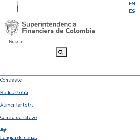
EN
ES
Saltar al contenido principal
Buscar...
Buscar
Desplegar navegación
Contraste
Reducir letra
Aumentar letra
Centro de relevo
Lengua de señas