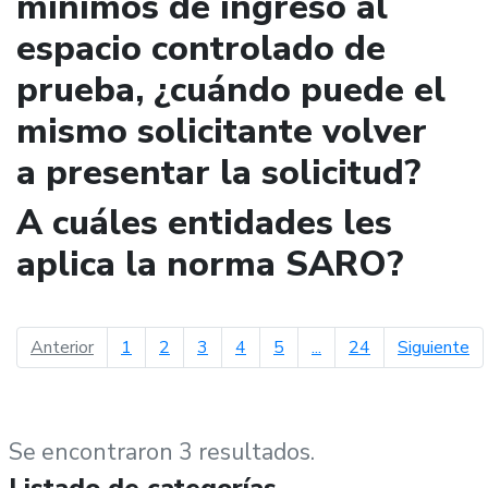
mínimos de ingreso al
espacio controlado de
prueba, ¿cuándo puede el
mismo solicitante volver
a presentar la solicitud?
A cuáles entidades les
aplica la norma SARO?
página anterior
pá
Anterior
1
2
3
4
5
...
24
Siguiente
Se encontraron 3 resultados.