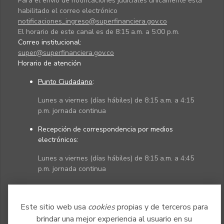
Para el envío de notificaciones judiciales únicamente está
habilitado el correo electrónico
notificaciones_ingreso@superfinanciera.gov.co
El horario de este canal es de 8:15 a.m. a 5:00 p.m.
Correo institucional:
super@superfinanciera.gov.co
Horario de atención
Punto Ciudadano
:
Lunes a viernes (días hábiles) de 8:15 a.m. a 4:15
p.m. jornada continua
Recepción de correspondencia por medios
electrónicos:
Lunes a viernes (días hábiles) de 8:15 a.m. a 4:45
p.m. jornada continua
Políticas
Mapa del sitio
Este sitio web usa
cookies
propias y de terceros para
brindar una mejor experiencia al usuario en su