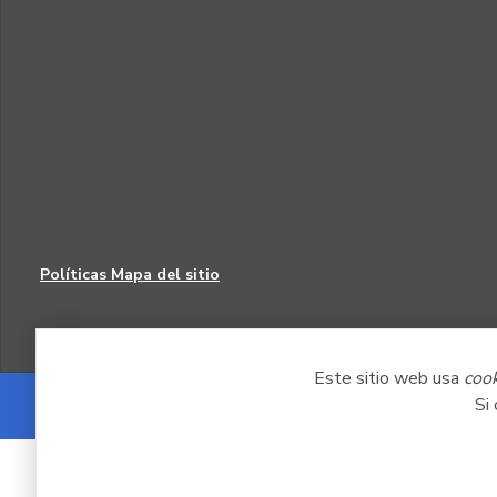
Políticas
Mapa del sitio
Este sitio web usa
coo
Si