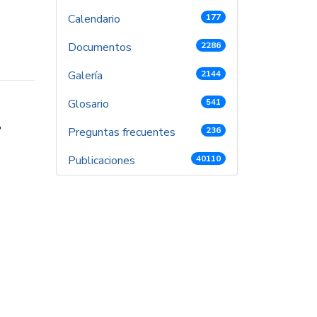
Calendario
177
Documentos
2286
Galería
2144
Glosario
541
r
Preguntas frecuentes
236
Publicaciones
40110