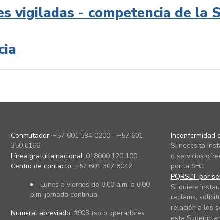
es vigiladas - competencia de la 
cia
Conmutador:
+57 601 594 0200 - +57 601
Inconformidad c
350 8166
Si necesita ins
Línea gratuita nacional:
018000 120 100
o servicios ofre
Centro de contacto:
+57 601 307 8042
por la SFC.
PQRSDF por ser
Lunes a viernes de 8:00 a.m. a 6:00
Si quiere instau
p.m. jornada continua.
reclamo, solicit
relación a los s
Numeral abreviado:
#903 (solo operadores
esta Superinten