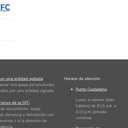
SFC
on una entidad vigilada
:
Horario de atención
taurar una queja por productos
Punto Ciudadano
:
cidos por una entidad vigilada
Lunes a viernes (días
vicios de la SFC
:
hábiles) de 8:15 a.m. a
rar una petición, queja,
4:15 p.m. jornada
ud, denuncia o felicitación con
continua
ervicios o a la atención de
dencia.