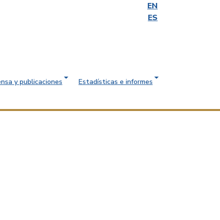
EN
ES
ensa y publicaciones
Estadísticas e informes