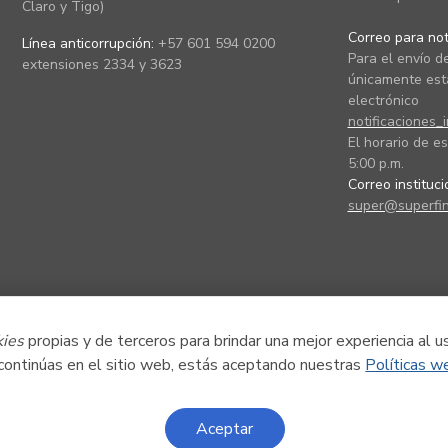
Claro y Tigo)
Correo para noti
Línea anticorrupción:
+57 601 594 0200
Para el envío de
extensiones 2334 y 3623
únicamente está
electrónico
notificaciones_
El horario de es
5:00 p.m.
Correo instituc
super@superfin
kies
propias y de terceros para brindar una mejor experiencia al u
 continúas en el sitio web, estás aceptando nuestras
Políticas w
Aceptar