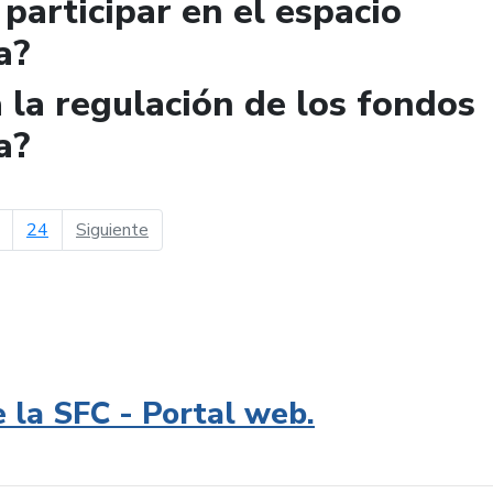
participar en el espacio
a?
la regulación de los fondos
a?
página siguiente
24
Siguiente
e la SFC - Portal web.