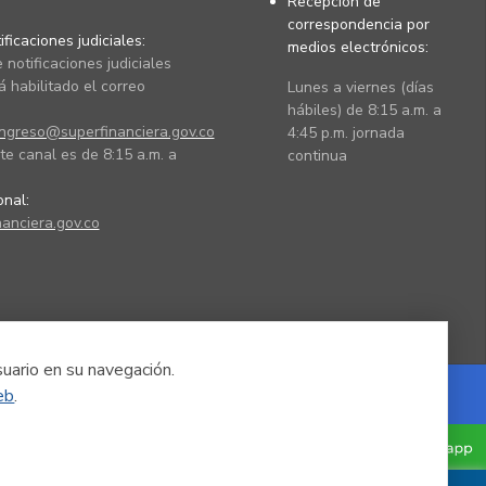
Recepción de
correspondencia por
ficaciones judiciales:
medios electrónicos:
 notificaciones judiciales
 habilitado el correo
Lunes a viernes (días
hábiles) de 8:15 a.m. a
ingreso@superfinanciera.gov.co
4:45 p.m. jornada
te canal es de 8:15 a.m. a
continua
ional:
anciera.gov.co
suario en su navegación.
eb
.
Powered by Nexura