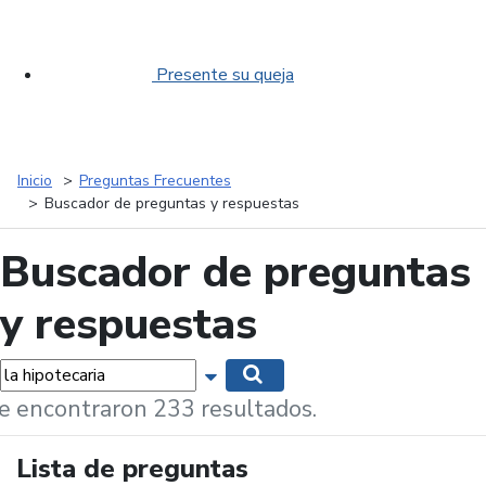
Presente su queja
Inicio
Preguntas Frecuentes
Buscador de preguntas y respuestas
Buscador de preguntas
y respuestas
labras...
Mostrar opciones de búsqueda
Buscar
e encontraron 233 resultados.
Lista de preguntas