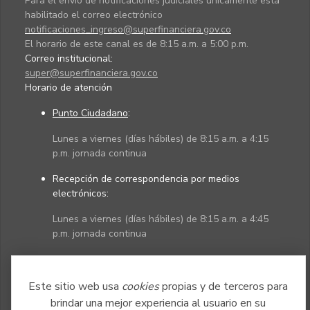
Para el envío de notificaciones judiciales únicamente está
habilitado el correo electrónico
notificaciones_ingreso@superfinanciera.gov.co
El horario de este canal es de 8:15 a.m. a 5:00 p.m.
Correo institucional:
super@superfinanciera.gov.co
Horario de atención
Punto Ciudadano
:
Lunes a viernes (días hábiles) de 8:15 a.m. a 4:15
p.m. jornada continua
Recepción de correspondencia por medios
electrónicos:
Lunes a viernes (días hábiles) de 8:15 a.m. a 4:45
p.m. jornada continua
Políticas
Mapa del sitio
Este sitio web usa
cookies
propias y de terceros para
brindar una mejor experiencia al usuario en su