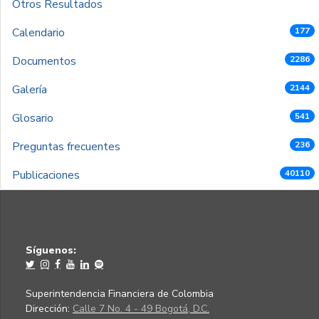
Otros Resultados
Calendario
177
Documentos
2286
Galería
2144
Glosario
541
Preguntas frecuentes
236
Publicaciones
40110
Síguenos:
Superintendencia Financiera de Colombia
Dirección:
Calle 7 No. 4 - 49 Bogotá, D.C.