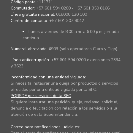
Código postal:
111711
Conmutador:
+57 601 594 0200 - +57 601 350 8166
Línea gratuita nacional:
018000 120 100
Centro de contacto:
+57 601 307 8042
Lunes a viernes de 8:00 a.m. a 6:00 p.m. jornada
continua.
Numeral abreviado:
#903 (solo operadores Claro y Tigo)
Línea anticorrupción:
+57 601 594 0200 extensiones 2334
y 3623
Inconformidad con una entidad vigilada
:
Si necesita instaurar una queja por productos o servicios
ofrecidos por una entidad vigilada por la SFC.
PQRSDF por servicios de la SFC
:
Si quiere instaurar una petición, queja, reclamo, solicitud,
denuncia o felicitación con relación a los servicios o a la
atención de esta Superintendencia.
Correo para notificaciones judiciales: