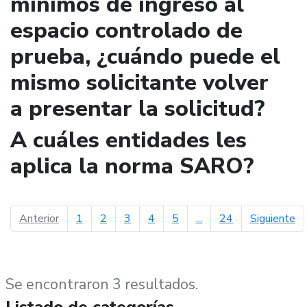
mínimos de ingreso al
espacio controlado de
prueba, ¿cuándo puede el
mismo solicitante volver
a presentar la solicitud?
A cuáles entidades les
aplica la norma SARO?
página anterior
pá
Anterior
1
2
3
4
5
...
24
Siguiente
Se encontraron 3 resultados.