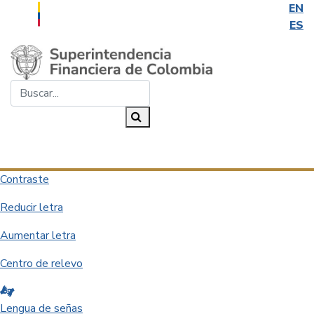
EN
ES
Saltar al contenido principal
Buscar...
Buscar
Desplegar navegación
Contraste
Reducir letra
Aumentar letra
Centro de relevo
Lengua de señas