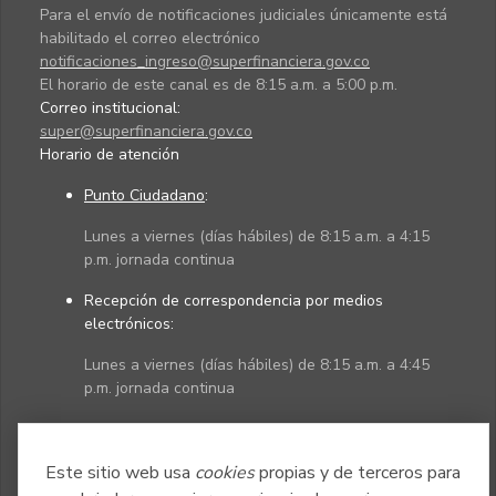
Para el envío de notificaciones judiciales únicamente está
habilitado el correo electrónico
notificaciones_ingreso@superfinanciera.gov.co
El horario de este canal es de 8:15 a.m. a 5:00 p.m.
Correo institucional:
super@superfinanciera.gov.co
Horario de atención
Punto Ciudadano
:
Lunes a viernes (días hábiles) de 8:15 a.m. a 4:15
p.m. jornada continua
Recepción de correspondencia por medios
electrónicos:
Lunes a viernes (días hábiles) de 8:15 a.m. a 4:45
p.m. jornada continua
Políticas
Mapa del sitio
Este sitio web usa
cookies
propias y de terceros para