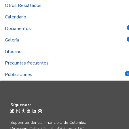
Otros Resultados
Calendario
Documentos
Galería
Glosario
Preguntas frecuentes
Publicaciones
4
Síguenos:
Superintendencia Financiera de Colombia
Dirección:
Calle 7 No. 4 - 49 Bogotá, D.C.