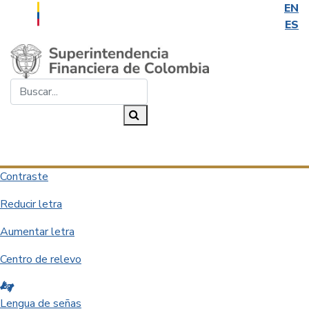
EN
ES
Saltar al contenido principal
Buscar...
Buscar
Desplegar navegación
Contraste
Reducir letra
Aumentar letra
Centro de relevo
Lengua de señas