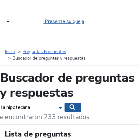
Presente su queja
Inicio
Preguntas Frecuentes
Buscador de preguntas y respuestas
Buscador de preguntas
y respuestas
labras...
Mostrar opciones de búsqueda
Buscar
e encontraron 233 resultados.
Lista de preguntas