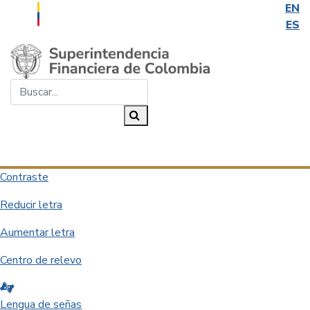
EN
ES
Saltar al contenido principal
Buscar...
Buscar
Desplegar navegación
Contraste
Reducir letra
Aumentar letra
Centro de relevo
Lengua de señas