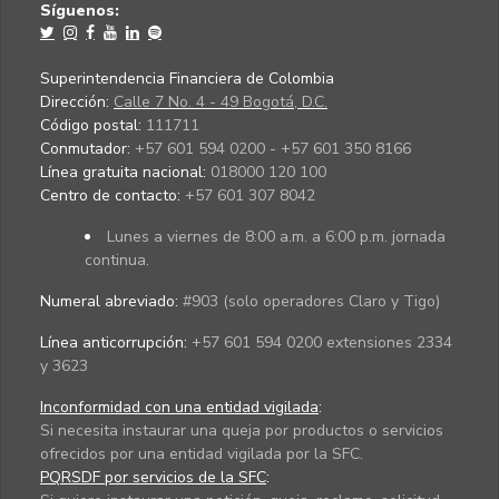
Síguenos:
Superintendencia Financiera de Colombia
Dirección:
Calle 7 No. 4 - 49 Bogotá, D.C.
Código postal:
111711
Conmutador:
+57 601 594 0200 - +57 601 350 8166
Línea gratuita nacional:
018000 120 100
Centro de contacto:
+57 601 307 8042
Lunes a viernes de 8:00 a.m. a 6:00 p.m. jornada
continua.
Numeral abreviado:
#903 (solo operadores Claro y Tigo)
Línea anticorrupción:
+57 601 594 0200 extensiones 2334
y 3623
Inconformidad con una entidad vigilada
:
Si necesita instaurar una queja por productos o servicios
ofrecidos por una entidad vigilada por la SFC.
PQRSDF por servicios de la SFC
: