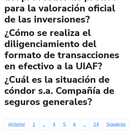
para la valoración oficial
de las inversiones?
¿Cómo se realiza el
diligenciamiento del
formato de transacciones
en efectivo a la UIAF?
¿Cuál es la situación de
cóndor s.a. Compañía de
seguros generales?
página anterior
pá
Anterior
1
...
4
5
6
...
24
Siguiente