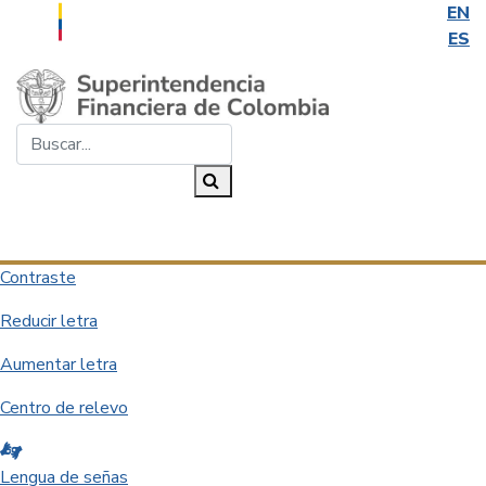
EN
ES
Saltar al contenido principal
Buscar...
Buscar
Desplegar navegación
Contraste
Reducir letra
Aumentar letra
Centro de relevo
Lengua de señas