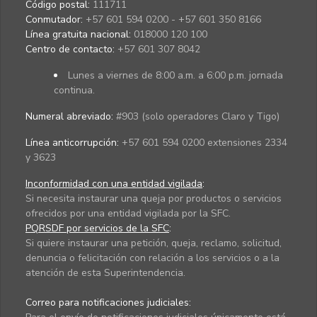
Código postal:
111711
Conmutador:
+57 601 594 0200 - +57 601 350 8166
Línea gratuita nacional:
018000 120 100
Centro de contacto:
+57 601 307 8042
Lunes a viernes de 8:00 a.m. a 6:00 p.m. jornada
continua.
Numeral abreviado:
#903 (solo operadores Claro y Tigo)
Línea anticorrupción:
+57 601 594 0200 extensiones 2334
y 3623
Inconformidad con una entidad vigilada
:
Si necesita instaurar una queja por productos o servicios
ofrecidos por una entidad vigilada por la SFC.
PQRSDF por servicios de la SFC
:
Si quiere instaurar una petición, queja, reclamo, solicitud,
denuncia o felicitación con relación a los servicios o a la
atención de esta Superintendencia.
Correo para notificaciones judiciales: