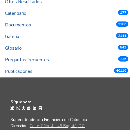
Otros Resultados
Calendario
177
Documentos
2286
Galería
2144
Glosario
541
Preguntas frecuentes
236
Publicaciones
40110
Síguenos:
Superintendencia Financiera de Colombia
Dirección:
Calle 7 No. 4 - 49 Bogotá, D.C.