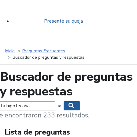
Presente su queja
Inicio
Preguntas Frecuentes
Buscador de preguntas y respuestas
Buscador de preguntas
y respuestas
labras...
Mostrar opciones de búsqueda
Buscar
e encontraron 233 resultados.
Lista de preguntas