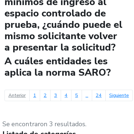
mínimos de ingreso al
espacio controlado de
prueba, ¿cuándo puede el
mismo solicitante volver
a presentar la solicitud?
A cuáles entidades les
aplica la norma SARO?
página anterior
pá
Anterior
1
2
3
4
5
...
24
Siguiente
Se encontraron 3 resultados.