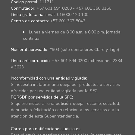
Código postal:
111711
Conmutador:
+57 601 594 0200 - +57 601 350 8166
Línea gratuita nacional:
018000 120 100
Centro de contacto:
+57 601 307 8042
Lunes a viernes de 8:00 a.m. a 6:00 p.m. jornada
continua.
Numeral abreviado:
#903 (solo operadores Claro y Tigo)
Línea anticorrupción:
+57 601 594 0200 extensiones 2334
y 3623
Inconformidad con una entidad vigilada
:
Si necesita instaurar una queja por productos o servicios
ofrecidos por una entidad vigilada por la SFC.
PQRSDF por servicios de la SFC
:
Si quiere instaurar una petición, queja, reclamo, solicitud,
denuncia o felicitación con relación a los servicios o a la
atención de esta Superintendencia.
Correo para notificaciones judiciales: