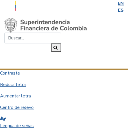
EN
ES
Saltar al contenido principal
Buscar...
Buscar
Desplegar navegación
Contraste
Reducir letra
Aumentar letra
Centro de relevo
Lengua de señas