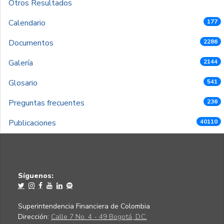
Otros Resultados
Calendario
177
Documentos
2286
Galería
2144
Glosario
541
Preguntas frecuentes
236
Publicaciones
40110
Síguenos:
Superintendencia Financiera de Colombia
Dirección:
Calle 7 No. 4 - 49 Bogotá, D.C.