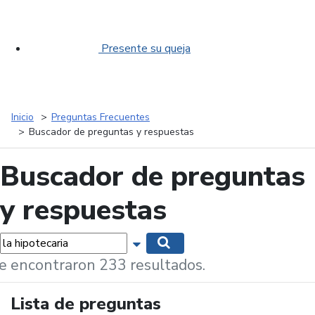
Presente su queja
Inicio
Preguntas Frecuentes
Buscador de preguntas y respuestas
Buscador de preguntas
y respuestas
labras...
Mostrar opciones de búsqueda
Buscar
e encontraron 233 resultados.
Lista de preguntas