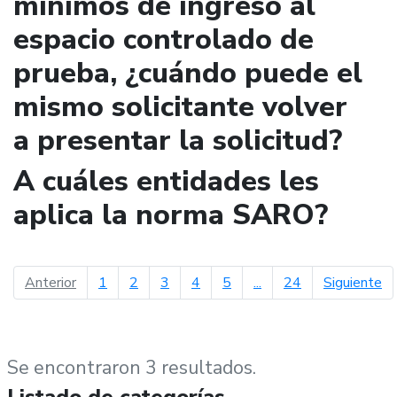
mínimos de ingreso al
espacio controlado de
prueba, ¿cuándo puede el
mismo solicitante volver
a presentar la solicitud?
A cuáles entidades les
aplica la norma SARO?
página anterior
pá
Anterior
1
2
3
4
5
...
24
Siguiente
Se encontraron 3 resultados.