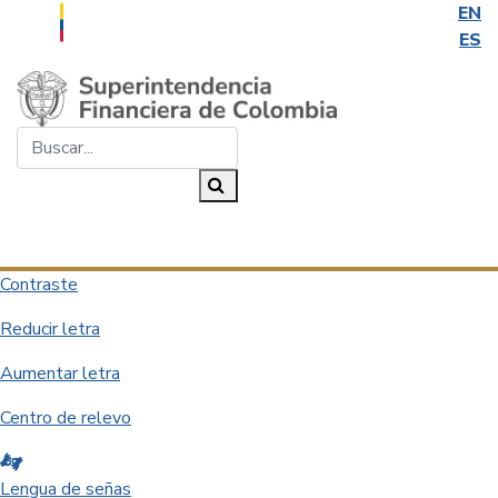
EN
ES
Saltar al contenido principal
Buscar...
Buscar
Desplegar navegación
Contraste
Reducir letra
Aumentar letra
Centro de relevo
Lengua de señas