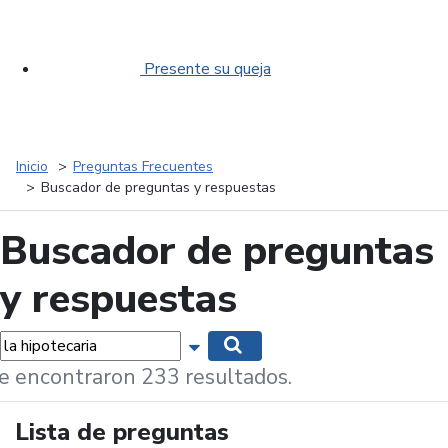
Presente su queja
Inicio
Preguntas Frecuentes
Buscador de preguntas y respuestas
Buscador de preguntas
y respuestas
labras...
Mostrar opciones de búsqueda
Buscar
e encontraron 233 resultados.
Lista de preguntas