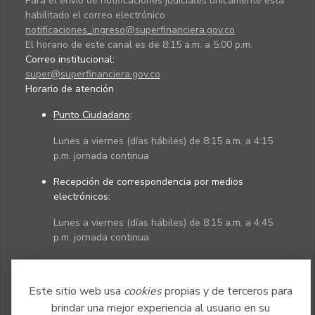
Para el envío de notificaciones judiciales únicamente está
habilitado el correo electrónico
notificaciones_ingreso@superfinanciera.gov.co
El horario de este canal es de 8:15 a.m. a 5:00 p.m.
Correo institucional:
super@superfinanciera.gov.co
Horario de atención
Punto Ciudadano
:
Lunes a viernes (días hábiles) de 8:15 a.m. a 4:15
p.m. jornada continua
Recepción de correspondencia por medios
electrónicos:
Lunes a viernes (días hábiles) de 8:15 a.m. a 4:45
p.m. jornada continua
Políticas
Mapa del sitio
Este sitio web usa
cookies
propias y de terceros para
brindar una mejor experiencia al usuario en su