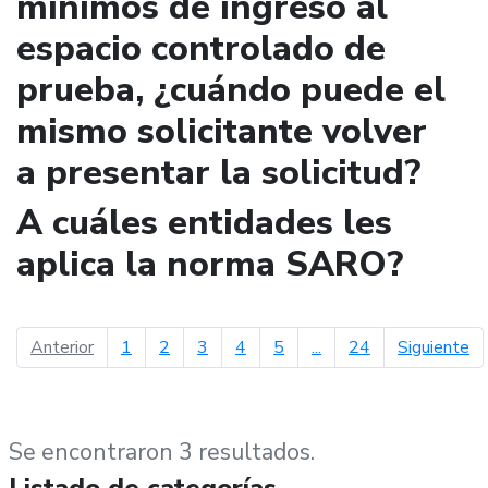
mínimos de ingreso al
espacio controlado de
prueba, ¿cuándo puede el
mismo solicitante volver
a presentar la solicitud?
A cuáles entidades les
aplica la norma SARO?
página anterior
pá
Anterior
1
2
3
4
5
...
24
Siguiente
Se encontraron 3 resultados.