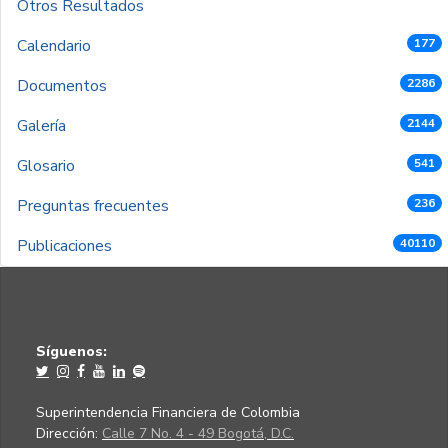
Otros Resultados
Calendario
177
Documentos
2286
Galería
2144
Glosario
541
Preguntas frecuentes
236
Publicaciones
40110
Síguenos:
Superintendencia Financiera de Colombia
Dirección:
Calle 7 No. 4 - 49 Bogotá, D.C.