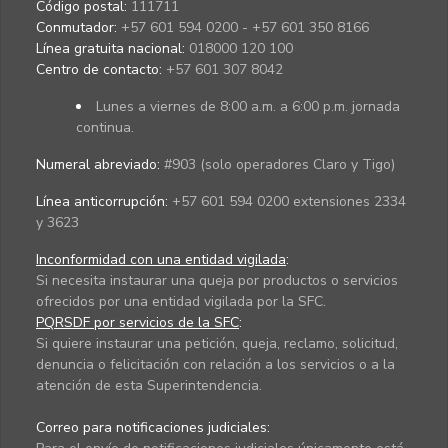
Código postal:
111711
Conmutador:
+57 601 594 0200 - +57 601 350 8166
Línea gratuita nacional:
018000 120 100
Centro de contacto:
+57 601 307 8042
Lunes a viernes de 8:00 a.m. a 6:00 p.m. jornada
continua.
Numeral abreviado:
#903 (solo operadores Claro y Tigo)
Línea anticorrupción:
+57 601 594 0200 extensiones 2334
y 3623
Inconformidad con una entidad vigilada
:
Si necesita instaurar una queja por productos o servicios
ofrecidos por una entidad vigilada por la SFC.
PQRSDF por servicios de la SFC
:
Si quiere instaurar una petición, queja, reclamo, solicitud,
denuncia o felicitación con relación a los servicios o a la
atención de esta Superintendencia.
Correo para notificaciones judiciales: