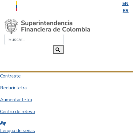
EN
ES
Saltar al contenido principal
Buscar...
Buscar
Desplegar navegación
Contraste
Reducir letra
Aumentar letra
Centro de relevo
Lengua de señas