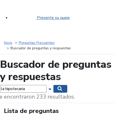
Presente su queja
Inicio
Preguntas Frecuentes
Buscador de preguntas y respuestas
Buscador de preguntas
y respuestas
labras...
Mostrar opciones de búsqueda
Buscar
e encontraron 233 resultados.
Lista de preguntas