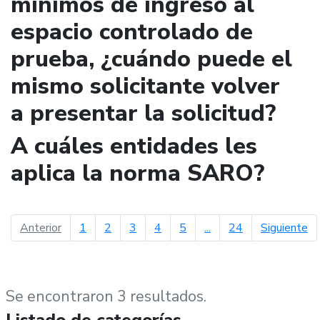
mínimos de ingreso al
espacio controlado de
prueba, ¿cuándo puede el
mismo solicitante volver
a presentar la solicitud?
A cuáles entidades les
aplica la norma SARO?
página anterior
pá
Anterior
1
2
3
4
5
...
24
Siguiente
Se encontraron 3 resultados.