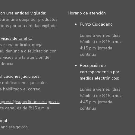
on una entidad vigilada
:
Horario de atención
taurar una queja por productos
Punto Ciudadano
:
cidos por una entidad vigilada
Lunes a viernes (días
vicios de la SFC
:
hábiles) de 8:15 a.m. a
rar una petición, queja,
4:15 p.m. jornada
ud, denuncia o felicitación con
continua
ervicios o a la atención de
dencia.
Recepción de
correspondencia por
ficaciones judiciales:
medios electrónicos:
 notificaciones judiciales
 habilitado el correo
Lunes a viernes (días
hábiles) de 8:15 a.m. a
ingreso@superfinanciera.gov.co
4:45 p.m. jornada
te canal es de 8:15 a.m. a
continua
ional:
anciera.gov.co