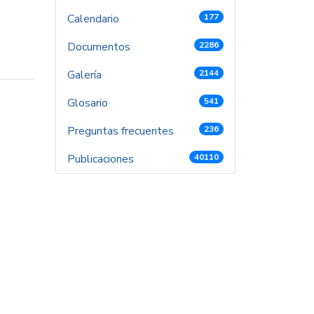
Calendario
177
Documentos
2286
Galería
2144
Glosario
541
Preguntas frecuentes
236
Publicaciones
40110