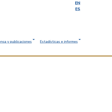
EN
ES
ensa y publicaciones
Estadísticas e informes