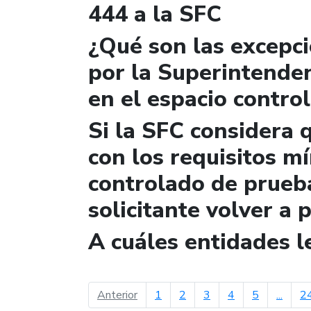
444 a la SFC
¿Qué son las excepc
por la Superintende
en el espacio contro
Si la SFC considera 
con los requisitos m
controlado de prueb
solicitante volver a 
A cuáles entidades 
página anterior
Anterior
1
2
3
4
5
...
2