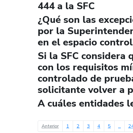
444 a la SFC
¿Qué son las excepc
por la Superintende
en el espacio contro
Si la SFC considera 
con los requisitos m
controlado de prueb
solicitante volver a 
A cuáles entidades 
página anterior
Anterior
1
2
3
4
5
...
2