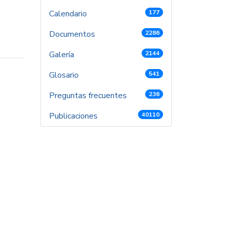
Calendario
177
Documentos
2286
Galería
2144
Glosario
541
Preguntas frecuentes
236
Publicaciones
40110