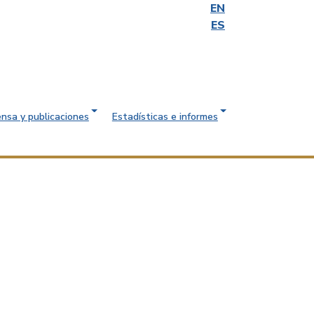
EN
ES
ensa y publicaciones
Estadísticas e informes