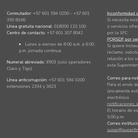
Conmutador:
+57 601 594 0200 - +57 601
Inconformidad c
350 8166
Si necesita ins
Línea gratuita nacional:
018000 120 100
o servicios ofre
Centro de contacto:
+57 601 307 8042
por la SFC.
PQRSDF por ser
Lunes a viernes de 8:00 a.m. a 6:00
Si quiere instau
p.m. jornada continua.
reclamo, solicit
relación a los s
Numeral abreviado:
#903 (solo operadores
esta Superinten
Claro y Tigo)
Correo para noti
Línea anticorrupción:
+57 601 594 0200
Para el envío de
extensiones 2334 y 3623
únicamente está
electrónico
notificaciones_
El horario de es
5:00 p.m.
Correo instituc
super@superfin