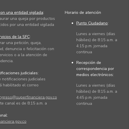
on una entidad vigilada
:
Horario de atención
taurar una queja por productos
Punto Ciudadano
:
cidos por una entidad vigilada
Lunes a viernes (días
vicios de la SFC
:
hábiles) de 8:15 a.m. a
rar una petición, queja,
4:15 p.m. jornada
ud, denuncia o felicitación con
continua
ervicios o a la atención de
dencia.
Recepción de
correspondencia por
ficaciones judiciales:
medios electrónicos:
 notificaciones judiciales
 habilitado el correo
Lunes a viernes (días
hábiles) de 8:15 a.m. a
ingreso@superfinanciera.gov.co
4:45 p.m. jornada
te canal es de 8:15 a.m. a
continua
ional:
anciera.gov.co