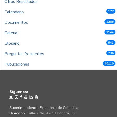
Otros Resultados
Calendario
177
Documentos
2286
Galería
2144
Glosario
541
Preguntas frecuentes
236
Publicaciones
40110
Síguenos:
Superintendencia Financiera de Colombia
Dirección:
Calle 7 No. 4 - 49 Bogotá, D.C.