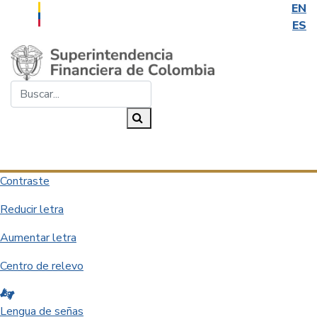
EN
ES
Saltar al contenido principal
Buscar...
Buscar
Desplegar navegación
Contraste
Reducir letra
Aumentar letra
Centro de relevo
Lengua de señas