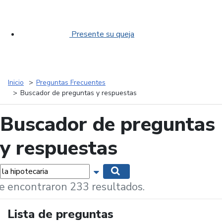
Presente su queja
Inicio
Preguntas Frecuentes
Buscador de preguntas y respuestas
Buscador de preguntas
y respuestas
labras...
Mostrar opciones de búsqueda
Buscar
e encontraron 233 resultados.
Lista de preguntas