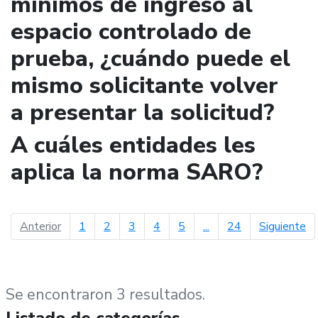
mínimos de ingreso al
espacio controlado de
prueba, ¿cuándo puede el
mismo solicitante volver
a presentar la solicitud?
A cuáles entidades les
aplica la norma SARO?
página anterior
pá
Anterior
1
2
3
4
5
...
24
Siguiente
Se encontraron 3 resultados.