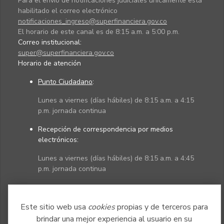
Para el envío de notificaciones judiciales únicamente está
habilitado el correo electrónico
notificaciones_ingreso@superfinanciera.gov.co
El horario de este canal es de 8:15 a.m. a 5:00 p.m.
Correo institucional:
super@superfinanciera.gov.co
Horario de atención
Punto Ciudadano
:
Lunes a viernes (días hábiles) de 8:15 a.m. a 4:15
p.m. jornada continua
Recepción de correspondencia por medios
electrónicos:
Lunes a viernes (días hábiles) de 8:15 a.m. a 4:45
p.m. jornada continua
Políticas
Mapa del sitio
Este sitio web usa
cookies
propias y de terceros para
brindar una mejor experiencia al usuario en su