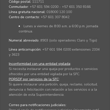
Código postal:
111711
Conmutador:
+57 601 594 0200 - +57 601 350 8166
Línea gratuita nacional:
018000 120 100
Centro de contacto:
+57 601 307 8042
Lunes a viernes de 8:00 a.m. a 6:00 p.m. jornada
continua.
Numeral abreviado:
#903 (solo operadores Claro y Tigo)
Línea anticorrupción:
+57 601 594 0200 extensiones 2334
y 3623
Inconformidad con una entidad vigilada
:
Si necesita instaurar una queja por productos o servicios
ofrecidos por una entidad vigilada por la SFC.
PQRSDF por servicios de la SFC
:
Si quiere instaurar una petición, queja, reclamo, solicitud,
denuncia o felicitación con relación a los servicios o a la
atención de esta Superintendencia.
Correo para notificaciones judiciales: