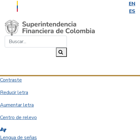
EN
ES
Saltar al contenido principal
Buscar...
Buscar
Desplegar navegación
Contraste
Reducir letra
Aumentar letra
Centro de relevo
Lengua de señas