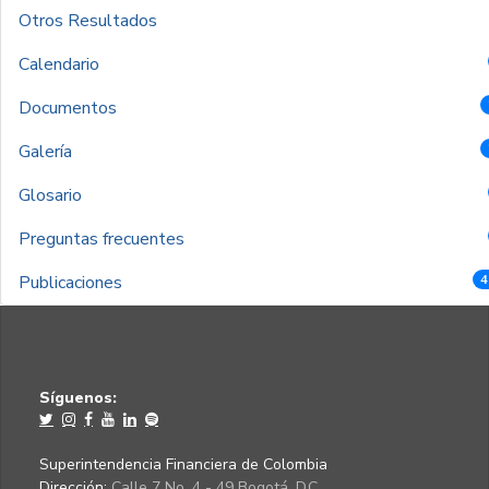
Otros Resultados
Calendario
Documentos
Galería
Glosario
Preguntas frecuentes
Publicaciones
4
Síguenos:
Superintendencia Financiera de Colombia
Dirección:
Calle 7 No. 4 - 49 Bogotá, D.C.