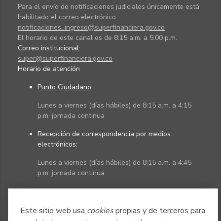
Para el envío de notificaciones judiciales únicamente está
habilitado el correo electrónico
notificaciones_ingreso@superfinanciera.gov.co
El horario de este canal es de 8:15 a.m. a 5:00 p.m.
Correo institucional:
super@superfinanciera.gov.co
Horario de atención
Punto Ciudadano
:
Lunes a viernes (días hábiles) de 8:15 a.m. a 4:15
p.m. jornada continua
Recepción de correspondencia por medios
electrónicos:
Lunes a viernes (días hábiles) de 8:15 a.m. a 4:45
p.m. jornada continua
Políticas
Mapa del sitio
Este sitio web usa
cookies
propias y de terceros para