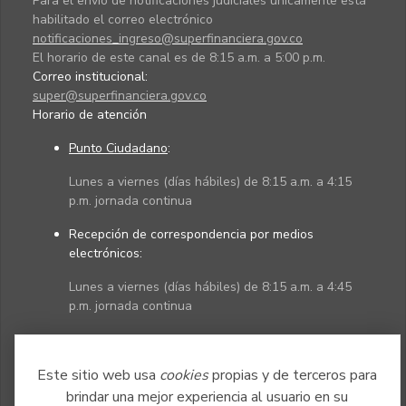
Para el envío de notificaciones judiciales únicamente está
habilitado el correo electrónico
notificaciones_ingreso@superfinanciera.gov.co
El horario de este canal es de 8:15 a.m. a 5:00 p.m.
Correo institucional:
super@superfinanciera.gov.co
Horario de atención
Punto Ciudadano
:
Lunes a viernes (días hábiles) de 8:15 a.m. a 4:15
p.m. jornada continua
Recepción de correspondencia por medios
electrónicos:
Lunes a viernes (días hábiles) de 8:15 a.m. a 4:45
p.m. jornada continua
Políticas
Mapa del sitio
Este sitio web usa
cookies
propias y de terceros para
brindar una mejor experiencia al usuario en su