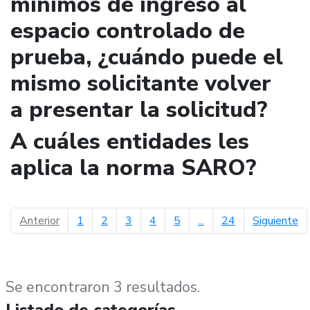
mínimos de ingreso al
espacio controlado de
prueba, ¿cuándo puede el
mismo solicitante volver
a presentar la solicitud?
A cuáles entidades les
aplica la norma SARO?
página anterior
pá
Anterior
1
2
3
4
5
...
24
Siguiente
Se encontraron 3 resultados.