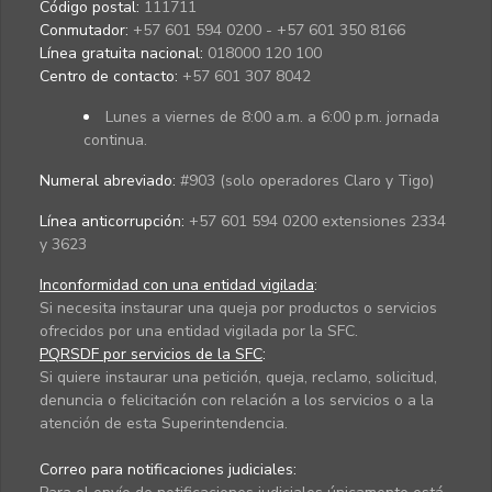
Código postal:
111711
Conmutador:
+57 601 594 0200 - +57 601 350 8166
Línea gratuita nacional:
018000 120 100
Centro de contacto:
+57 601 307 8042
Lunes a viernes de 8:00 a.m. a 6:00 p.m. jornada
continua.
Numeral abreviado:
#903 (solo operadores Claro y Tigo)
Línea anticorrupción:
+57 601 594 0200 extensiones 2334
y 3623
Inconformidad con una entidad vigilada
:
Si necesita instaurar una queja por productos o servicios
ofrecidos por una entidad vigilada por la SFC.
PQRSDF por servicios de la SFC
:
Si quiere instaurar una petición, queja, reclamo, solicitud,
denuncia o felicitación con relación a los servicios o a la
atención de esta Superintendencia.
Correo para notificaciones judiciales: