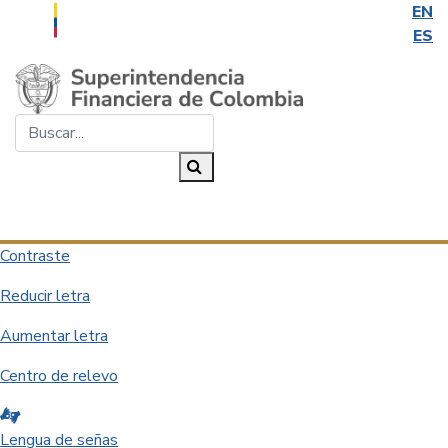
EN
ES
Saltar al contenido principal
Buscar...
Buscar
Desplegar navegación
Contraste
Reducir letra
Aumentar letra
Centro de relevo
Lengua de señas