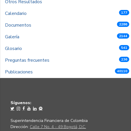
Otros Resultados
Calendario
177
Documentos
2286
Galería
2144
Glosario
541
Preguntas frecuentes
236
Publicaciones
40110
Síguenos:
Superintendencia Financiera de Colombia
Dirección:
Calle 7 No. 4 - 49 Bogotá, D.C.