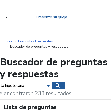
Presente su queja
Inicio
Preguntas Frecuentes
Buscador de preguntas y respuestas
Buscador de preguntas
y respuestas
labras...
Mostrar opciones de búsqueda
Buscar
e encontraron 233 resultados.
Lista de preguntas