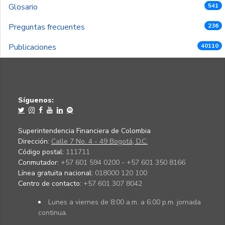
Glosario
541
Preguntas frecuentes
236
Publicaciones
40110
Síguenos:
Superintendencia Financiera de Colombia
Dirección:
Calle 7 No. 4 - 49 Bogotá, D.C.
Código postal:
111711
Conmutador:
+57 601 594 0200 - +57 601 350 8166
Línea gratuita nacional:
018000 120 100
Centro de contacto:
+57 601 307 8042
Lunes a viernes de 8:00 a.m. a 6:00 p.m. jornada
continua.