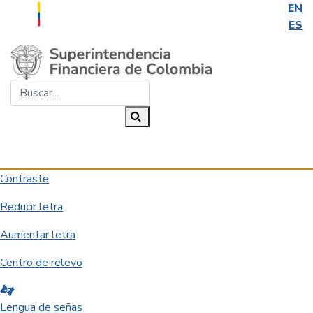
EN
ES
Saltar al contenido principal
Buscar...
Buscar
Desplegar navegación
Contraste
Reducir letra
Aumentar letra
Centro de relevo
Lengua de señas