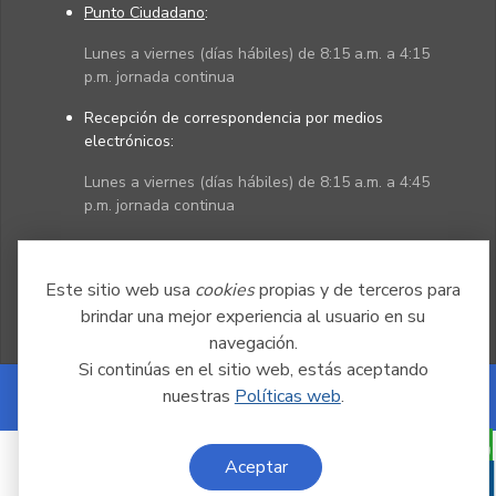
Punto Ciudadano
:
Lunes a viernes (días hábiles) de 8:15 a.m. a 4:15
p.m. jornada continua
Recepción de correspondencia por medios
electrónicos:
Lunes a viernes (días hábiles) de 8:15 a.m. a 4:45
p.m. jornada continua
Políticas
Mapa del sitio
Este sitio web usa
cookies
propias y de terceros para
brindar una mejor experiencia al usuario en su
navegación.
Si continúas en el sitio web, estás aceptando
nuestras
Políticas web
.
Powered by Nexura
Aceptar