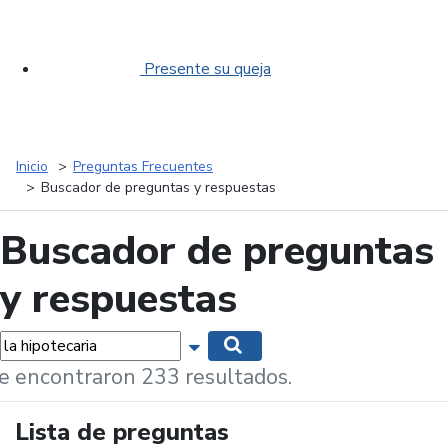
Presente su queja
Inicio
Preguntas Frecuentes
Buscador de preguntas y respuestas
Buscador de preguntas
y respuestas
labras...
Mostrar opciones de búsqueda
Buscar
e encontraron 233 resultados.
Lista de preguntas