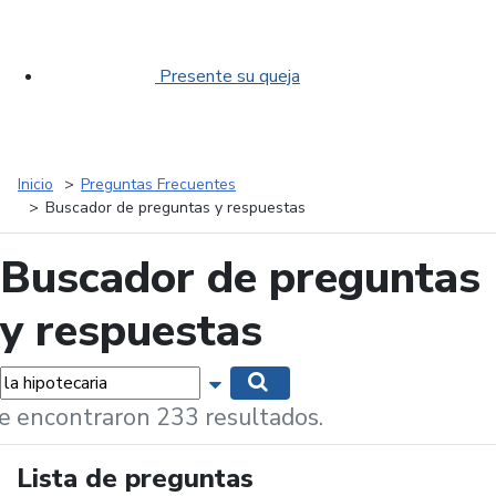
Presente su queja
Inicio
Preguntas Frecuentes
Buscador de preguntas y respuestas
Buscador de preguntas
y respuestas
labras...
Mostrar opciones de búsqueda
Buscar
e encontraron 233 resultados.
Lista de preguntas