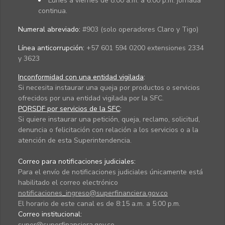
Lunes a viernes de 8:00 a.m. a 6:00 p.m. jornada
continua.
Numeral abreviado:
#903 (solo operadores Claro y Tigo)
Línea anticorrupción:
+57 601 594 0200 extensiones 2334
y 3623
Inconformidad con una entidad vigilada
:
Si necesita instaurar una queja por productos o servicios
ofrecidos por una entidad vigilada por la SFC.
PQRSDF por servicios de la SFC
:
Si quiere instaurar una petición, queja, reclamo, solicitud,
denuncia o felicitación con relación a los servicios o a la
atención de esta Superintendencia.
Correo para notificaciones judiciales:
Para el envío de notificaciones judiciales únicamente está
habilitado el correo electrónico
notificaciones_ingreso@superfinanciera.gov.co
El horario de este canal es de 8:15 a.m. a 5:00 p.m.
Correo institucional:
super@superfinanciera.gov.co