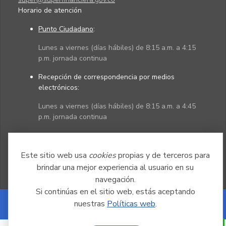
Horario de atención
Punto Ciudadano
:
Lunes a viernes (días hábiles) de 8:15 a.m. a 4:15
p.m. jornada continua
Recepción de correspondencia por medios
electrónicos:
Lunes a viernes (días hábiles) de 8:15 a.m. a 4:45
p.m. jornada continua
Políticas
Mapa del sitio
Este sitio web usa
cookies
propias y de terceros para
brindar una mejor experiencia al usuario en su
navegación.
Si continúas en el sitio web, estás aceptando
nuestras
Políticas web
.
Powered by Nexura