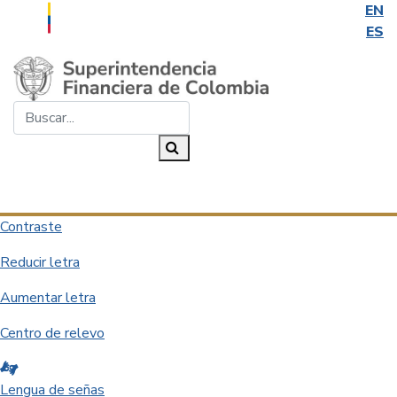
EN
ES
Saltar al contenido principal
Buscar...
Buscar
Desplegar navegación
Contraste
Reducir letra
Aumentar letra
Centro de relevo
Lengua de señas