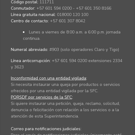
Código postal:
111711
Conmutador:
+57 601 594 0200 - +57 601 350 8166
Línea gratuita nacional:
018000 120 100
Centro de contacto:
+57 601 307 8042
Lunes a viernes de 8:00 a.m. a 6:00 p.m. jornada
continua.
Numeral abreviado:
#903 (solo operadores Claro y Tigo)
Línea anticorrupción:
+57 601 594 0200 extensiones 2334
y 3623
Inconformidad con una entidad vigilada
:
Si necesita instaurar una queja por productos o servicios
ofrecidos por una entidad vigilada por la SFC.
PQRSDF por servicios de la SFC
:
Si quiere instaurar una petición, queja, reclamo, solicitud,
denuncia o felicitación con relación a los servicios o a la
atención de esta Superintendencia.
Correo para notificaciones judiciales: