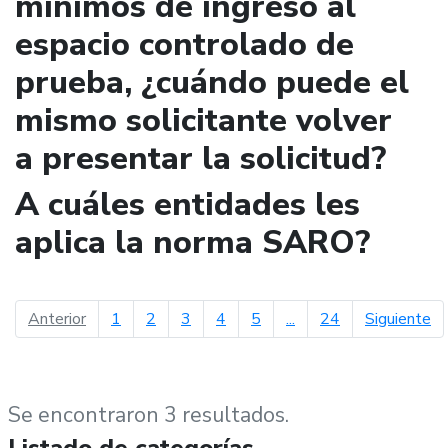
mínimos de ingreso al
espacio controlado de
prueba, ¿cuándo puede el
mismo solicitante volver
a presentar la solicitud?
A cuáles entidades les
aplica la norma SARO?
página anterior
pá
Anterior
1
2
3
4
5
...
24
Siguiente
Se encontraron 3 resultados.