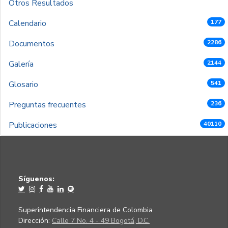
Otros Resultados
Calendario
177
Documentos
2286
Galería
2144
Glosario
541
Preguntas frecuentes
236
Publicaciones
40110
Síguenos:
Superintendencia Financiera de Colombia
Dirección:
Calle 7 No. 4 - 49 Bogotá, D.C.