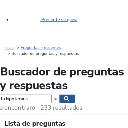
Presente su queja
Inicio
Preguntas Frecuentes
Buscador de preguntas y respuestas
Buscador de preguntas
y respuestas
labras...
Mostrar opciones de búsqueda
Buscar
e encontraron 233 resultados.
Lista de preguntas