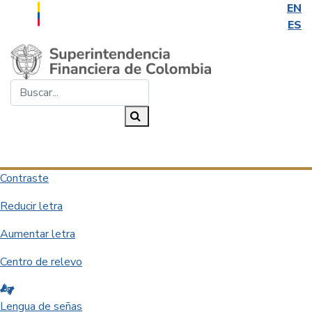
EN
ES
Saltar al contenido principal
Buscar...
Buscar
Desplegar navegación
Contraste
Reducir letra
Aumentar letra
Centro de relevo
Lengua de señas