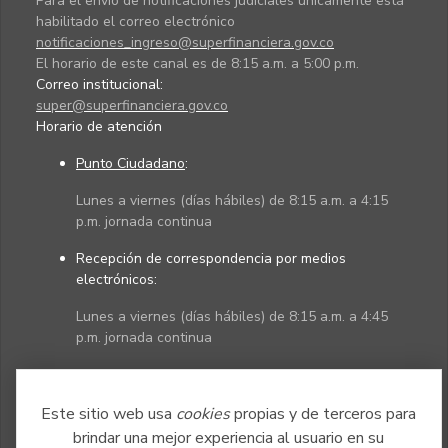
Para el envío de notificaciones judiciales únicamente está
habilitado el correo electrónico
notificaciones_ingreso@superfinanciera.gov.co
El horario de este canal es de 8:15 a.m. a 5:00 p.m.
Correo institucional:
super@superfinanciera.gov.co
Horario de atención
Punto Ciudadano
:
Lunes a viernes (días hábiles) de 8:15 a.m. a 4:15
p.m. jornada continua
Recepción de correspondencia por medios
electrónicos:
Lunes a viernes (días hábiles) de 8:15 a.m. a 4:45
p.m. jornada continua
Políticas
Mapa del sitio
Este sitio web usa
cookies
propias y de terceros para
brindar una mejor experiencia al usuario en su