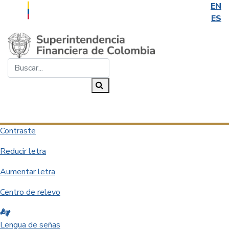
EN
ES
Saltar al contenido principal
Buscar...
Buscar
Desplegar navegación
Contraste
Reducir letra
Aumentar letra
Centro de relevo
Lengua de señas