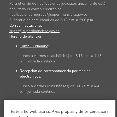
Para el envío de notificaciones judiciales únicamente está
habilitado el correo electrónico
notificaciones_ingreso@superfinanciera.gov.co
El horario de este canal es de 8:15 a.m. a 5:00 p.m.
Correo institucional:
super@superfinanciera.gov.co
Horario de atención
Punto Ciudadano
:
Lunes a viernes (días hábiles) de 8:15 a.m. a 4:15
p.m. jornada continua
Recepción de correspondencia por medios
electrónicos:
Lunes a viernes (días hábiles) de 8:15 a.m. a 4:45
p.m. jornada continua
Políticas
Mapa del sitio
Este sitio web usa
cookies
propias y de terceros para