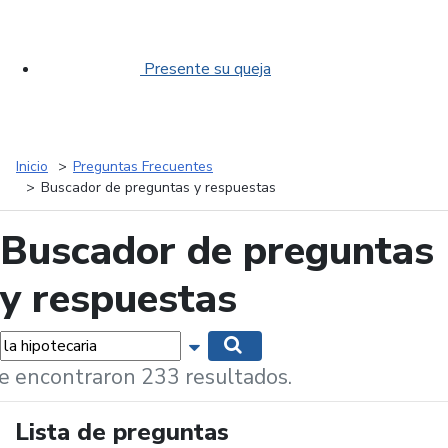
Presente su queja
Inicio
Preguntas Frecuentes
Buscador de preguntas y respuestas
Buscador de preguntas
y respuestas
labras...
Mostrar opciones de búsqueda
Buscar
e encontraron 233 resultados.
Lista de preguntas