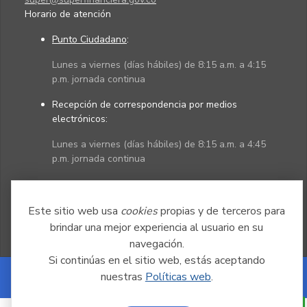
Horario de atención
Punto Ciudadano
:
Lunes a viernes (días hábiles) de 8:15 a.m. a 4:15
p.m. jornada continua
Recepción de correspondencia por medios
electrónicos:
Lunes a viernes (días hábiles) de 8:15 a.m. a 4:45
p.m. jornada continua
Políticas
Mapa del sitio
Este sitio web usa
cookies
propias y de terceros para
brindar una mejor experiencia al usuario en su
navegación.
Si continúas en el sitio web, estás aceptando
nuestras
Políticas web
.
Powered by Nexura