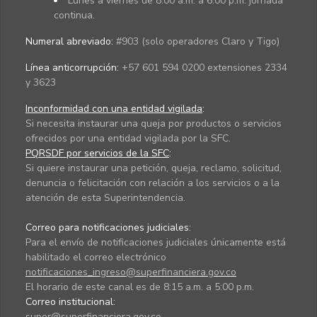
Lunes a viernes de 8:00 a.m. a 6:00 p.m. jornada
continua.
Numeral abreviado:
#903 (solo operadores Claro y Tigo)
Línea anticorrupción:
+57 601 594 0200 extensiones 2334
y 3623
Inconformidad con una entidad vigilada
:
Si necesita instaurar una queja por productos o servicios
ofrecidos por una entidad vigilada por la SFC.
PQRSDF por servicios de la SFC
:
Si quiere instaurar una petición, queja, reclamo, solicitud,
denuncia o felicitación con relación a los servicios o a la
atención de esta Superintendencia.
Correo para notificaciones judiciales:
Para el envío de notificaciones judiciales únicamente está
habilitado el correo electrónico
notificaciones_ingreso@superfinanciera.gov.co
El horario de este canal es de 8:15 a.m. a 5:00 p.m.
Correo institucional:
super@superfinanciera.gov.co