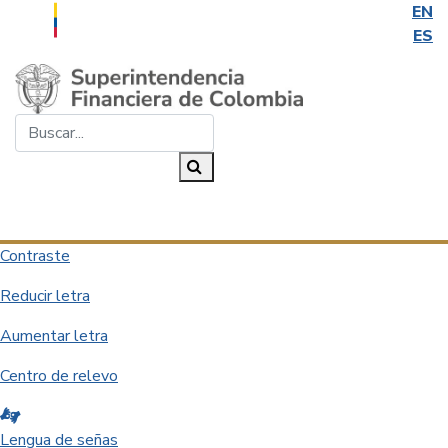
EN
ES
Saltar al contenido principal
Buscar...
Buscar
Desplegar navegación
Contraste
Reducir letra
Aumentar letra
Centro de relevo
Lengua de señas